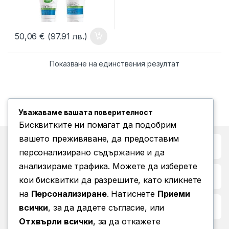
50,06
€
(97.91 лв.)
Показване на единствения резултат
Уважаваме вашата поверителност
Бисквитките ни помагат да подобрим
вашето преживяване, да предоставим
Бърз достъп до
персонализирано съдържание и да
анализираме трафика. Можете да изберете
Повече информация
кои бисквитки да разрешите, като кликнете
на
Персонализиране
. Натиснете
Приеми
Условия за ползване
всички
, за да дадете съгласие, или
Отхвърли всички
, за да откажете