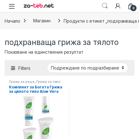
Skip to navigation
Skip to content
0
Начало
Магазин
Продукти с етикет „подхранваща 
подхранваща грижа за тялото
Показване на единствения резултат
Filters
Грижа за ръце
,
Грижа за тяло
Комплект за Богата Грижа
за цялото тяло Aloe Vera