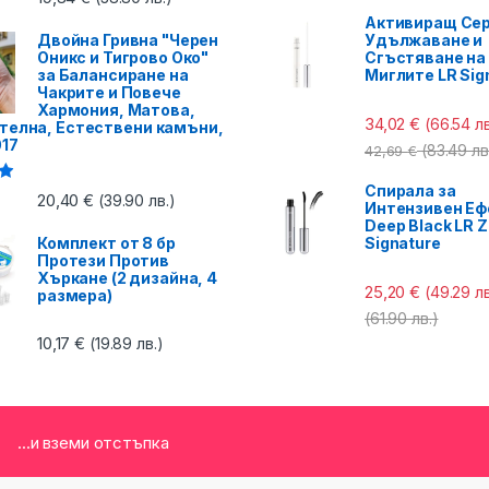
Активиращ Сер
Двойна Гривна "Черен
Удължаване и
Оникс и Тигрово Око"
Сгъстяване на
за Балансиране на
Миглите LR Sig
Чакрите и Повече
Хармония, Матова,
34,02
€
(66.54 лв
телна, Естествени камъни,
017
(83.49 лв
42,69
€
Спирала за
с
20,40
€
(39.90 лв.)
Интензивен Еф
Deep Black LR Z
Комплект от 8 бр
Signature
Протези Против
Хъркане (2 дизайна, 4
25,20
€
(49.29 лв
размера)
(61.90 лв.)
10,17
€
(19.89 лв.)
...и вземи отстъпка