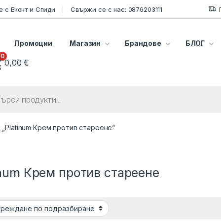
 с Еконт и Спиди
Свържи се с нас: 0876203111
Промоции
Магазин
Брандове
БЛОГ
0
0,00
€
s search
 „Platinum Крем против стареене“
inum Крем против стареене