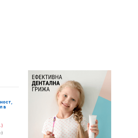
ност,
л в
.)
.)