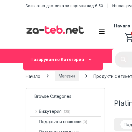
Skip to navigation
Skip to content
Безплатна доставка за поръчки над € 50
Изпращаме
Начало
Product
Пазарувай по Категория
Начало
Магазин
Продукти с етикет
Browse Categories
Plat
Бижутерия
(125)
Подаръчни опаковки
(0)