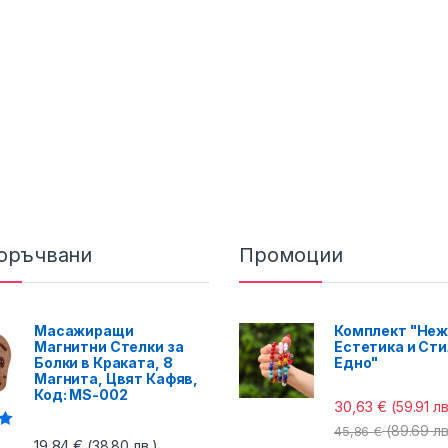
оръчвани
Промоции
Масажиращи
Комплект "Неж
Магнитни Стелки за
Естетика и Сти
Болки в Краката, 8
Едно"
Магнита, Цвят Кафяв,
Код: MS-002
30,63
€
(59.91 лв
(89.69 лв
45,86
€
с
19,84
€
(38.80 лв.)