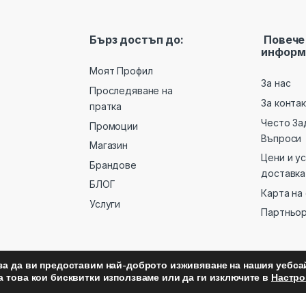
Бърз достъп до:
Повече
информ
Моят Профил
За нас
Проследяване на
За конта
пратка
Често За
Промоции
Въпроси
Магазин
Цени и у
Брандове
доставка
БЛОГ
Карта на
Услуги
Партньо
за да ви предоставим най-доброто изживяване на нашия уебсай
а това кои бисквитки използваме или да ги изключите в
Настро