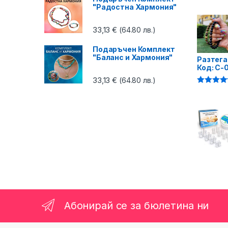
4.87
от 5
"Радостна Хармония"
33,13
€
(64.80 лв.)
Подаръчен Комплект
"Баланс и Хармония"
Разтега
Код: C-
33,13
€
(64.80 лв.)
Оценено 
4.75
от 5
Абонирай се за бюлетина ни