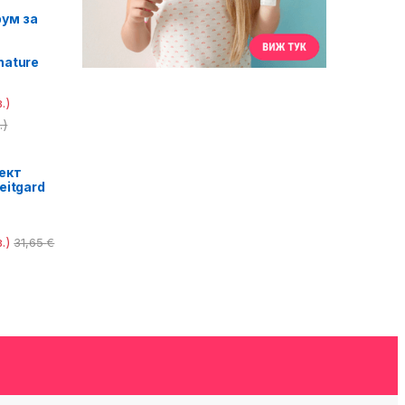
ум за
nature
.)
.)
ект
eitgard
.)
31,65
€