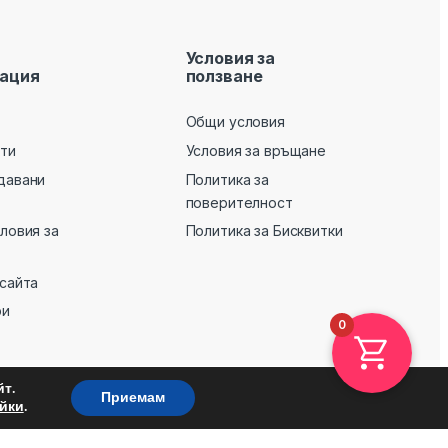
Условия за
ация
ползване
Общи условия
кти
Условия за връщане
давани
Политика за
поверителност
словия за
Политика за Бисквитки
 сайта
ри
0
т.
Приемам
.
йки