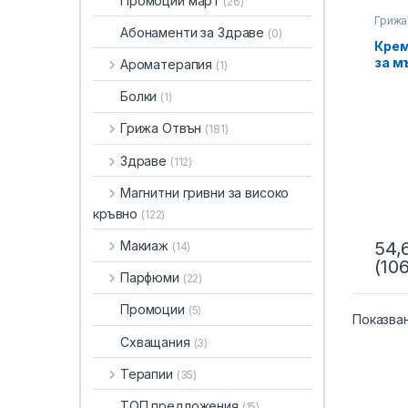
Промоции март
(26)
Грижа
Абонаменти за Здраве
(0)
Крем
за м
Ароматерапия
(1)
ZEI
Болки
(1)
Грижа Отвън
(181)
Здраве
(112)
Магнитни гривни за високо
кръвно
(122)
Макиаж
54,
(14)
(106
Парфюми
(22)
Промоции
(5)
Показва
Схващания
(3)
Терапии
(35)
ТОП предложения
(15)