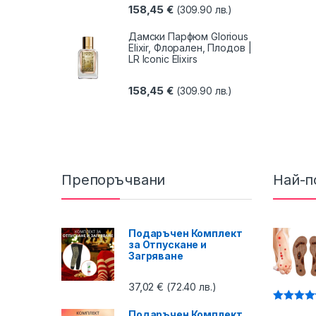
158,45
€
(309.90 лв.)
Дамски Парфюм Glorious
Elixir, Флорален, Плодов |
LR Iconic Elixirs
158,45
€
(309.90 лв.)
Препоръчвани
Най-п
Подаръчен Комплект
за Отпускане и
Загряване
37,02
€
(72.40 лв.)
Оценено 
Подаръчен Комплект