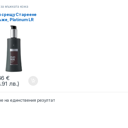
 за мъжката кожа
 срещу Стареене
ъже, Platinum LR
TGARD
66
€
.91 лв.)
не на единствения резултат