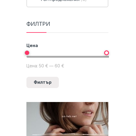
ФИЛТРИ
Цена
Цена:
50 €
—
60 €
Минимална цена
Максимална цена
Филтър