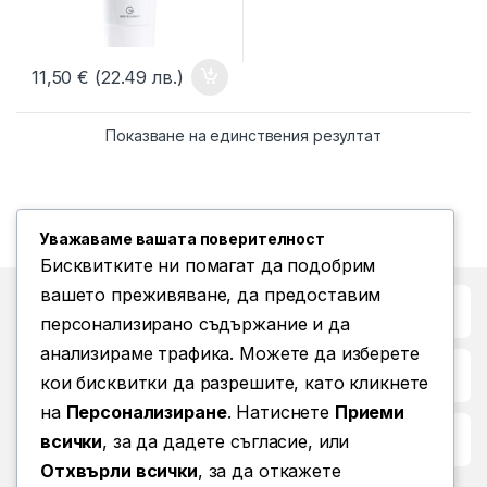
11,50
€
(22.49 лв.)
Показване на единствения резултат
Уважаваме вашата поверителност
Бисквитките ни помагат да подобрим
вашето преживяване, да предоставим
Бърз достъп до
персонализирано съдържание и да
анализираме трафика. Можете да изберете
Повече информация
кои бисквитки да разрешите, като кликнете
на
Персонализиране
. Натиснете
Приеми
Условия за ползване
всички
, за да дадете съгласие, или
Отхвърли всички
, за да откажете