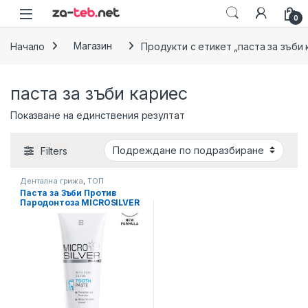
Skip to navigation
Skip to content
0
Начало
Магазин
Продукти с етикет „паста за зъби 
паста за зъби кариес
Показване на единствения резултат
Filters
Дентална грижа
,
ТОП
предложения
Паста за Зъби Против
Пародонтоза MICROSILVER
PLUS LR НОВА ФОРМУЛА