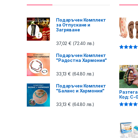
Подаръчен Комплект
за Отпускане и
Загряване
37,02
€
(72.40 лв.)
Оценено 
Подаръчен Комплект
4.87
от 5
"Радостна Хармония"
33,13
€
(64.80 лв.)
Подаръчен Комплект
"Баланс и Хармония"
Разтега
Код: C-
33,13
€
(64.80 лв.)
Оценено 
4.75
от 5