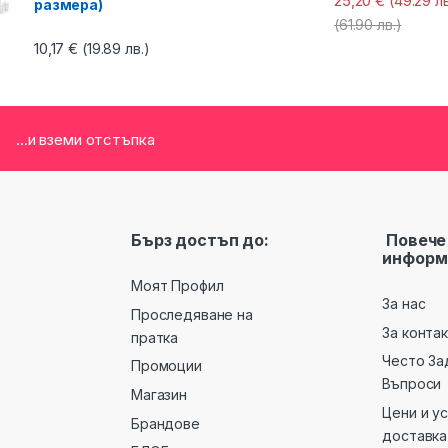
25,20
€
(49.29 лв
размера)
(61.90 лв.)
10,17
€
(19.89 лв.)
...и вземи отстъпка
Бърз достъп до:
Повече
информ
Моят Профил
За нас
Проследяване на
За конта
пратка
Често За
Промоции
Въпроси
Магазин
Цени и у
Брандове
доставка