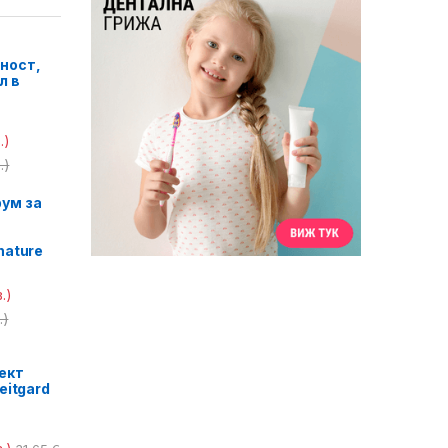
ност,
л в
.)
.)
ум за
nature
.)
.)
ект
eitgard