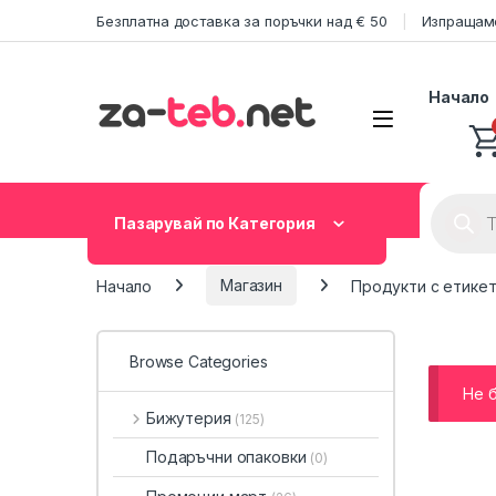
Skip to navigation
Skip to content
Безплатна доставка за поръчки над € 50
Изпращаме
Начало
Product
Пазарувай по Категория
Начало
Магазин
Продукти с етике
Browse Categories
Не 
Бижутерия
(125)
Подаръчни опаковки
(0)