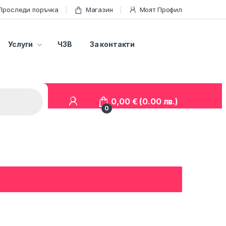
Проследи поръчка
Магазин
Моят Профил
Услуги
ЧЗВ
За контакти
0,00
€
(0.00 лв.)
0