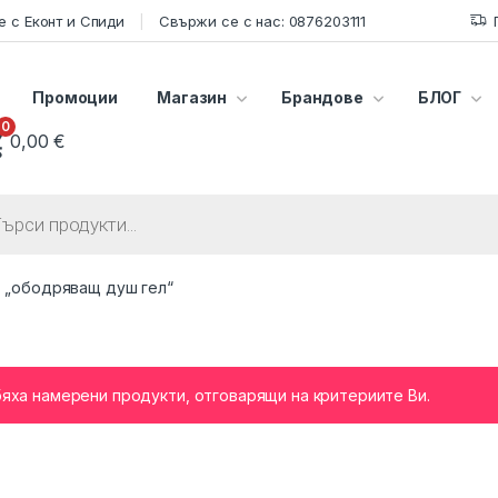
 с Еконт и Спиди
Свържи се с нас: 0876203111
Промоции
Магазин
Брандове
БЛОГ
0
0,00
€
s search
т „ободряващ душ гел“
бяха намерени продукти, отговарящи на критериите Ви.