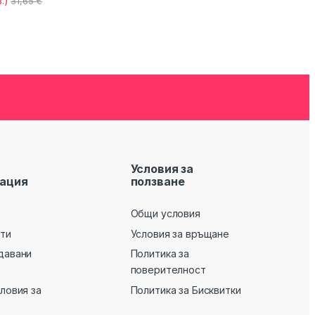
.)
31,65
€
Условия за
ация
ползване
Общи условия
кти
Условия за връщане
давани
Политика за
поверителност
словия за
Политика за Бисквитки