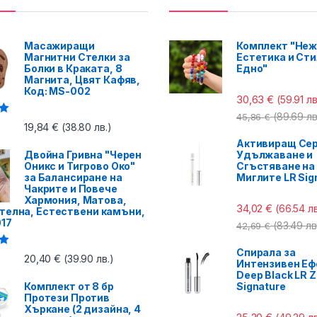
Масажиращи
Комплект "Неж
Магнитни Стелки за
Естетика и Сти
Болки в Краката, 8
Едно"
Магнита, Цвят Кафяв,
Код: MS-002
30,63
€
(59.91 лв
(89.69 лв
45,86
€
с
19,84
€
(38.80 лв.)
Активиращ Сер
Двойна Гривна "Черен
Удължаване и
Оникс и Тигрово Око"
Сгъстяване на
за Балансиране на
Миглите LR Sig
Чакрите и Повече
Хармония, Матова,
34,02
€
(66.54 лв
телна, Естествени камъни,
017
(83.49 лв
42,69
€
Спирала за
с
20,40
€
(39.90 лв.)
Интензивен Еф
Deep Black LR Z
Комплект от 8 бр
Signature
Протези Против
Хъркане (2 дизайна, 4