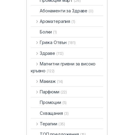
Промоции март
(26)
Абонаменти за Здраве
(0)
Ароматерапия
(1)
Болки
(1)
Грижа Отвън
(181)
Здраве
(112)
Магнитни гривни за високо
кръвно
(122)
Макиаж
(14)
Парфюми
(22)
Промоции
(5)
Схващания
(3)
Терапии
(35)
ТОП предложения
(15)