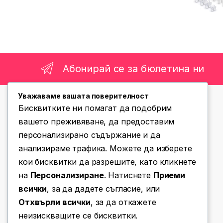
Абонирай се за бюлетина ни
Уважаваме вашата поверителност
Бисквитките ни помагат да подобрим
вашето преживяване, да предоставим
персонализирано съдържание и да
анализираме трафика. Можете да изберете
Имате въпроси? Позвънете ни!
кои бисквитки да разрешите, като кликнете
(+359) 876 203 111
на
Персонализиране
. Натиснете
Приеми
всички
, за да дадете съгласие, или
Отхвърли всички
, за да откажете
неизискващите се бисквитки.