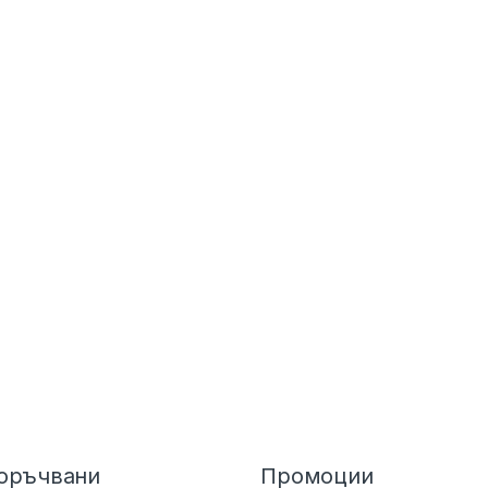
оръчвани
Промоции