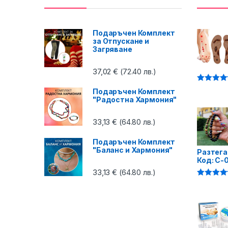
Подаръчен Комплект
за Отпускане и
Загряване
37,02
€
(72.40 лв.)
Оценено 
Подаръчен Комплект
4.87
от 5
"Радостна Хармония"
33,13
€
(64.80 лв.)
Подаръчен Комплект
"Баланс и Хармония"
Разтега
Код: C-
33,13
€
(64.80 лв.)
Оценено 
4.75
от 5