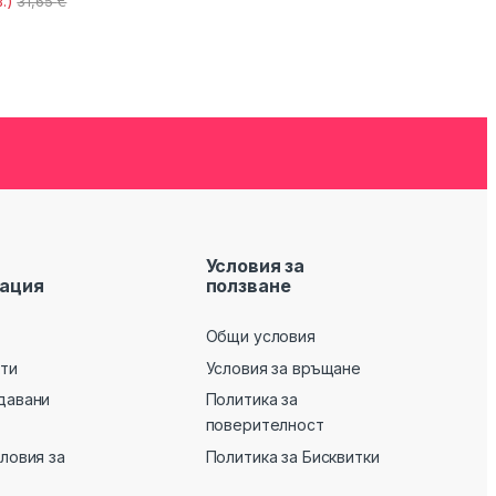
.)
31,65
€
Условия за
ация
ползване
Общи условия
кти
Условия за връщане
давани
Политика за
поверителност
словия за
Политика за Бисквитки