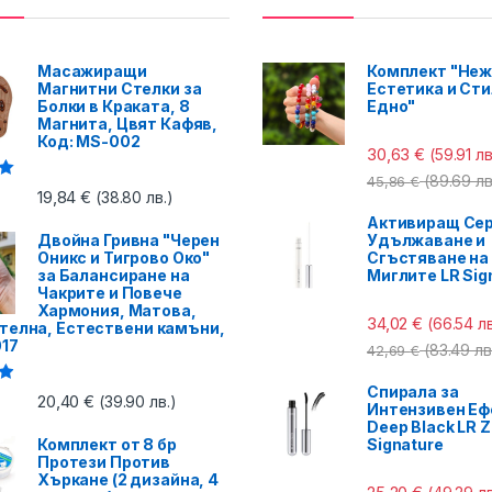
Масажиращи
Комплект "Неж
Магнитни Стелки за
Естетика и Сти
Болки в Краката, 8
Едно"
Магнита, Цвят Кафяв,
Код: MS-002
30,63
€
(59.91 лв
(89.69 лв
45,86
€
с
19,84
€
(38.80 лв.)
Активиращ Сер
Двойна Гривна "Черен
Удължаване и
Оникс и Тигрово Око"
Сгъстяване на
за Балансиране на
Миглите LR Sig
Чакрите и Повече
Хармония, Матова,
34,02
€
(66.54 лв
телна, Естествени камъни,
017
(83.49 лв
42,69
€
Спирала за
с
20,40
€
(39.90 лв.)
Интензивен Еф
Deep Black LR Z
Комплект от 8 бр
Signature
Протези Против
Хъркане (2 дизайна, 4