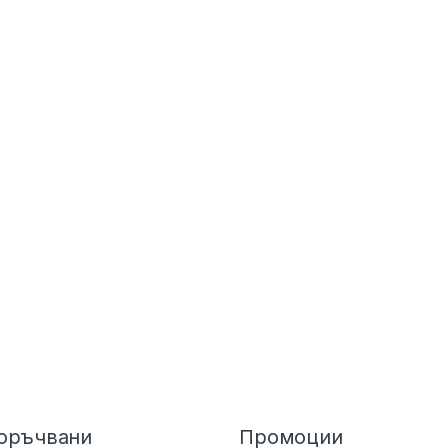
оръчвани
Промоции