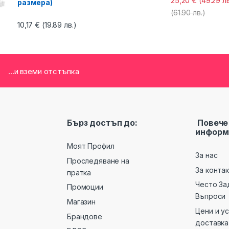
25,20
€
(49.29 лв
размера)
(61.90 лв.)
10,17
€
(19.89 лв.)
...и вземи отстъпка
Бърз достъп до:
Повече
информ
Моят Профил
За нас
Проследяване на
За конта
пратка
Често За
Промоции
Въпроси
Магазин
Цени и у
Брандове
доставка