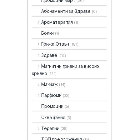
Промоции март
(26)
Абонаменти за Здраве
(0)
Ароматерапия
(1)
Болки
(1)
Грижа Отвън
(181)
Здраве
(112)
Магнитни гривни за високо
кръвно
(122)
Макиаж
(14)
Парфюми
(22)
Промоции
(5)
Схващания
(3)
Терапии
(35)
ТОП предложения
(15)