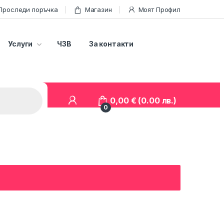
Проследи поръчка
Магазин
Моят Профил
Услуги
ЧЗВ
За контакти
0,00
€
(0.00 лв.)
0