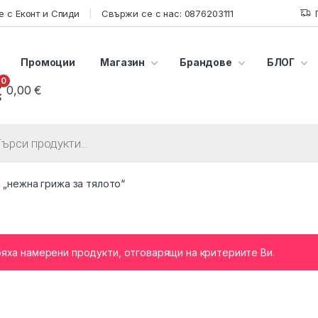
 с Еконт и Спиди
Свържи се с нас: 0876203111
Промоции
Магазин
Брандове
БЛОГ
0
0,00
€
s search
 „нежна грижа за тялото“
бяха намерени продукти, отговарящи на критериите Ви.