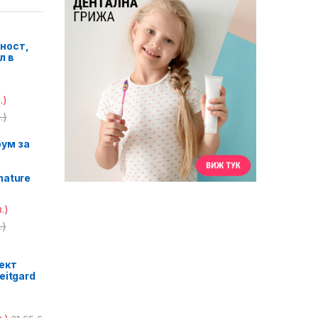
ност,
л в
.)
.)
ум за
nature
.)
.)
ект
eitgard