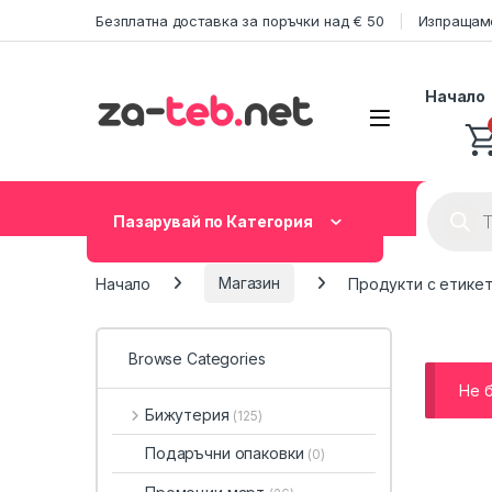
Skip to navigation
Skip to content
Безплатна доставка за поръчки над € 50
Изпращаме
Начало
Product
Пазарувай по Категория
Начало
Магазин
Продукти с етикет
Browse Categories
Не 
Бижутерия
(125)
Подаръчни опаковки
(0)