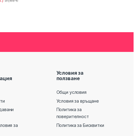
.)
31,65
€
Условия за
ация
ползване
Общи условия
кти
Условия за връщане
давани
Политика за
поверителност
словия за
Политика за Бисквитки