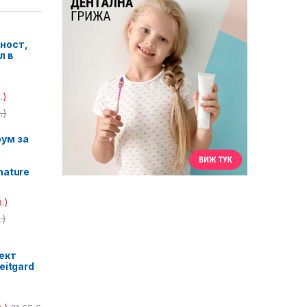
ност,
л в
.)
.)
ум за
nature
.)
.)
ект
eitgard