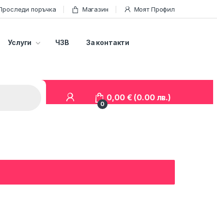
Проследи поръчка
Магазин
Моят Профил
Услуги
ЧЗВ
За контакти
0,00
€
(0.00 лв.)
0