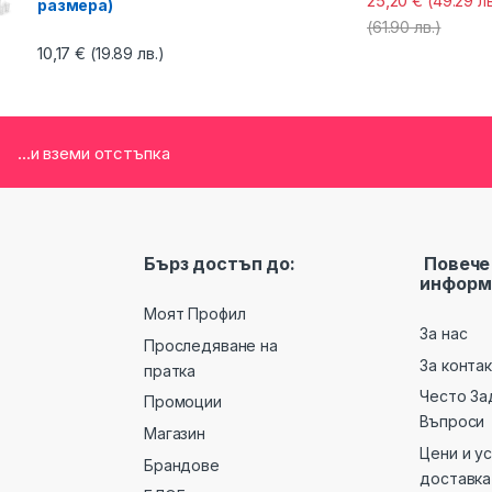
25,20
€
(49.29 лв
размера)
(61.90 лв.)
10,17
€
(19.89 лв.)
...и вземи отстъпка
Бърз достъп до:
Повече
информ
Моят Профил
За нас
Проследяване на
За конта
пратка
Често За
Промоции
Въпроси
Магазин
Цени и у
Брандове
доставка