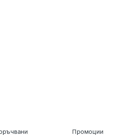
оръчвани
Промоции