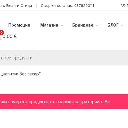
 с Еконт и Спиди
Свържи се с нас: 0876203111
Промоции
Магазин
Брандове
БЛОГ
0
0,00
€
s search
 „напитка без захар“
бяха намерени продукти, отговарящи на критериите Ви.