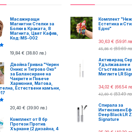
Масажиращи
Комплект "Неж
Магнитни Стелки за
Естетика и Сти
Болки в Краката, 8
Едно"
Магнита, Цвят Кафяв,
Код: MS-002
30,63
€
(59.91 лв
(89.69 лв
45,86
€
с
19,84
€
(38.80 лв.)
Активиращ Сер
Двойна Гривна "Черен
Удължаване и
Оникс и Тигрово Око"
Сгъстяване на
за Балансиране на
Миглите LR Sig
Чакрите и Повече
Хармония, Матова,
34,02
€
(66.54 лв
телна, Естествени камъни,
017
(83.49 лв
42,69
€
Спирала за
с
20,40
€
(39.90 лв.)
Интензивен Еф
Deep Black LR Z
Комплект от 8 бр
Signature
Протези Против
Хъркане (2 дизайна, 4