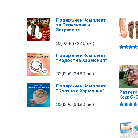
Подаръчен Комплект
за Отпускане и
Загряване
37,02
€
(72.40 лв.)
Оценено 
Подаръчен Комплект
4.87
от 5
"Радостна Хармония"
33,13
€
(64.80 лв.)
Подаръчен Комплект
"Баланс и Хармония"
Разтега
Код: C-
33,13
€
(64.80 лв.)
Оценено 
4.75
от 5