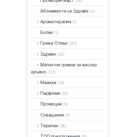
Промоции март
(26)
Абонаменти за Здраве
(0)
Ароматерапия
(1)
Болки
(1)
Грижа Отвън
(181)
Здраве
(112)
Магнитни гривни за високо
кръвно
(122)
Макиаж
(14)
Парфюми
(22)
Промоции
(5)
Схващания
(3)
Терапии
(35)
ТОП предложения
(15)