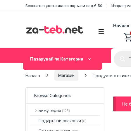
Skip to navigation
Skip to content
Безплатна доставка за поръчки над € 50
Изпращаме
Начало
Product
Пазарувай по Категория
Начало
Магазин
Продукти с етикет
Browse Categories
Не 
Бижутерия
(125)
Подаръчни опаковки
(0)