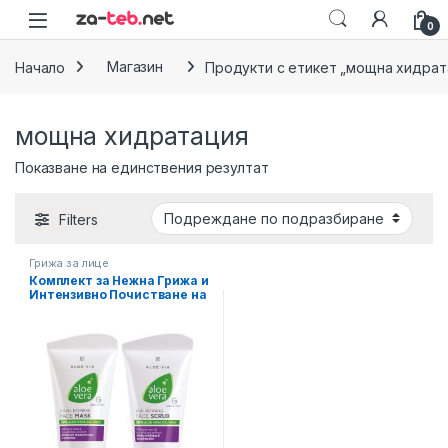
Skip to navigation
Skip to content
0
Начало
Магазин
Продукти с етикет „мощна хидрат
мощна хидратация
Показване на единствения резултат
Filters
Грижа за лице
Комплект за Нежна Грижа и
Интензивно Почистване на
Лицето LR Aloe Vera