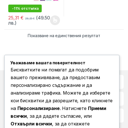
-11% отстъпка
25,31
€
(49.50
28,33
€
лв.)
This product has multiple variants. The options may be chosen 
Показване на единствения резултат
Уважаваме вашата поверителност
Бисквитките ни помагат да подобрим
вашето преживяване, да предоставим
Бърз достъп до
персонализирано съдържание и да
анализираме трафика. Можете да изберете
Повече информация
кои бисквитки да разрешите, като кликнете
на
Персонализиране
. Натиснете
Приеми
Условия за ползване
всички
, за да дадете съгласие, или
Отхвърли всички
, за да откажете