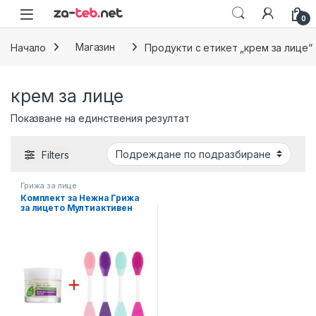
Skip to navigation
Skip to content
0
Начало
Магазин
Продукти с етикет „крем за лице“
крем за лице
Показване на единствения резултат
Filters
Грижа за лице
Комплект за Нежна Грижа
за лицето Мултиактивен
Дневен Крем + 3в1
Силиконова четка за лице,
Различни цветове