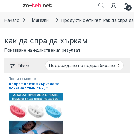
Skip to navigation
Skip to content
0
Начало
Магазин
Продукти с етикет „как да спра д
как да спра да хъркам
Показване на единствения резултат
Filters
Против хъркане
Апарат против хъркане за
по-качествен сън, С
филтър за пречистване на
въздуха