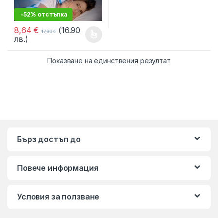
-52% отстъпка
8,64
€
(16.90
17,90
€
лв.)
This product has multiple variants. The options may be chosen 
Показване на единствения резултат
Бърз достъп до
Повече информация
Условия за ползване