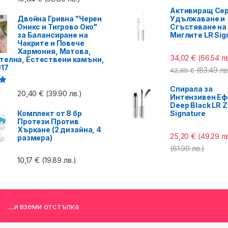
Активиращ Сер
Двойна Гривна "Черен
Удължаване и
Оникс и Тигрово Око"
Сгъстяване на
за Балансиране на
Миглите LR Sig
Чакрите и Повече
Хармония, Матова,
34,02
€
(66.54 лв
телна, Естествени камъни,
017
(83.49 лв
42,69
€
Спирала за
с
20,40
€
(39.90 лв.)
Интензивен Еф
Deep Black LR Z
Комплект от 8 бр
Signature
Протези Против
Хъркане (2 дизайна, 4
25,20
€
(49.29 лв
размера)
(61.90 лв.)
10,17
€
(19.89 лв.)
...и вземи отстъпка