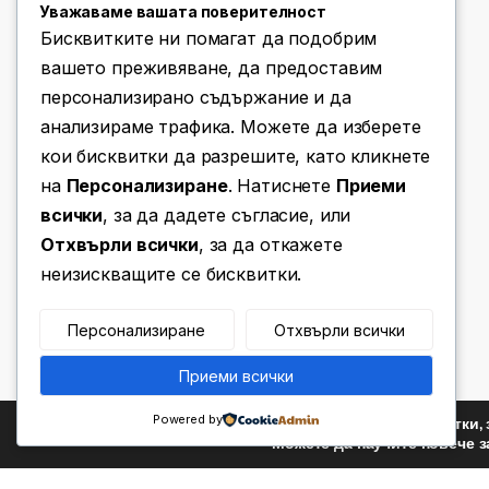
Уважаваме вашата поверителност
Бисквитките ни помагат да подобрим
вашето преживяване, да предоставим
персонализирано съдържание и да
анализираме трафика. Можете да изберете
Имате въпроси? Позвънете ни!
кои бисквитки да разрешите, като кликнете
(+359) 876 203 111
на
Персонализиране
. Натиснете
Приеми
всички
, за да дадете съгласие, или
Отхвърли всички
, за да откажете
неизискващите се бисквитки.
Персонализиране
Отхвърли всички
Приеми всички
Powered by
Ние използваме бисквитки, 
Можете да научите повече з
©
Za Teb
- All Rights Reserved