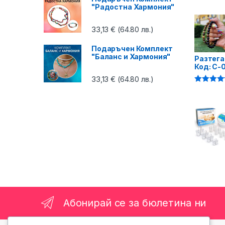
4.87
от 5
"Радостна Хармония"
33,13
€
(64.80 лв.)
Подаръчен Комплект
"Баланс и Хармония"
Разтега
Код: C-
33,13
€
(64.80 лв.)
Оценено 
4.75
от 5
Абонирай се за бюлетина ни