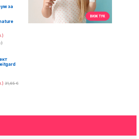
ум за
nature
.)
.)
ект
eitgard
.)
31,65
€