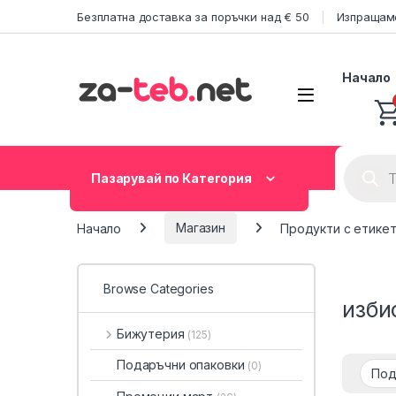
Skip to navigation
Skip to content
Безплатна доставка за поръчки над € 50
Изпращаме
Начало
Product
Пазарувай по Категория
Начало
Магазин
Продукти с етикет
Browse Categories
изби
Бижутерия
(125)
Подаръчни опаковки
(0)