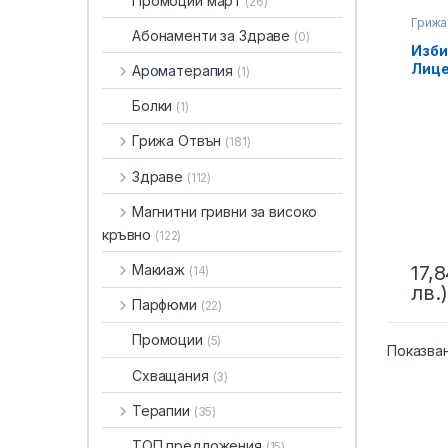
Промоции март
(26)
Грижа
Абонаменти за Здраве
(0)
Изби
Лице
Ароматерапия
(1)
Нежн
LR
Болки
(1)
Грижа Отвън
(181)
Здраве
(112)
Магнитни гривни за високо
кръвно
(122)
Макиаж
17,
(14)
лв.)
Парфюми
(22)
Промоции
(5)
Показва
Схващания
(3)
Терапии
(35)
ТОП предложения
(15)