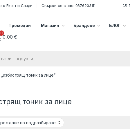
 с Еконт и Спиди
Свържи се с нас: 0876203111
Промоции
Магазин
Брандове
БЛОГ
0
0,00
€
s search
 „избистрящ тоник за лице“
стрящ тоник за лице