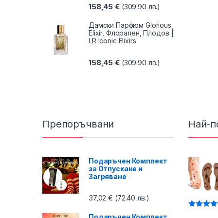
158,45
€
(309.90 лв.)
Дамски Парфюм Glorious
Elixir, Флорален, Плодов |
LR Iconic Elixirs
158,45
€
(309.90 лв.)
Препоръчвани
Най-п
Подаръчен Комплект
за Отпускане и
Загряване
37,02
€
(72.40 лв.)
Оценено 
Подаръчен Комплект