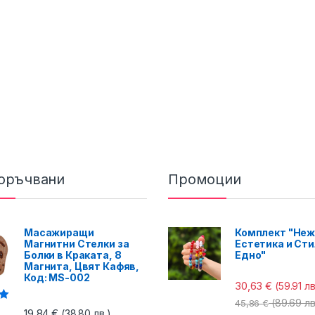
оръчвани
Промоции
Масажиращи
Комплект "Неж
Магнитни Стелки за
Естетика и Сти
Болки в Краката, 8
Едно"
Магнита, Цвят Кафяв,
Код: MS-002
30,63
€
(59.91 лв
(89.69 лв
45,86
€
с
19,84
€
(38.80 лв.)