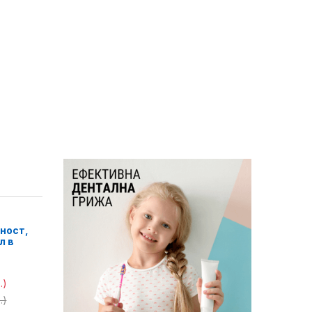
ност,
л в
.)
.)