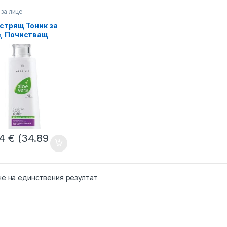
 за лице
стрящ Тоник за
, Почистващ
о Кожата Aloe Via
84
€
(34.89
не на единствения резултат