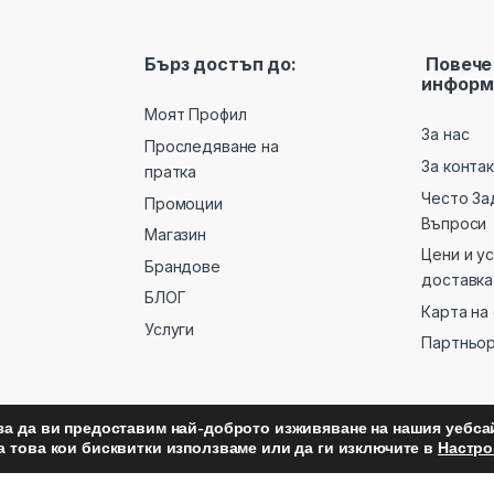
Бърз достъп до:
Повече
информ
Моят Профил
За нас
Проследяване на
За конта
пратка
Често За
Промоции
Въпроси
Магазин
Цени и у
Брандове
доставка
БЛОГ
Карта на
Услуги
Партньо
за да ви предоставим най-доброто изживяване на нашия уебсай
а това кои бисквитки използваме или да ги изключите в
Настро