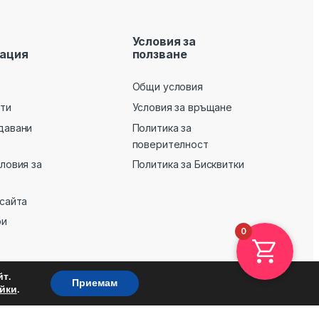
Условия за
ация
ползване
Общи условия
кти
Условия за връщане
давани
Политика за
поверителност
словия за
Политика за Бисквитки
 сайта
ри
0
т.
Приемам
.
йки