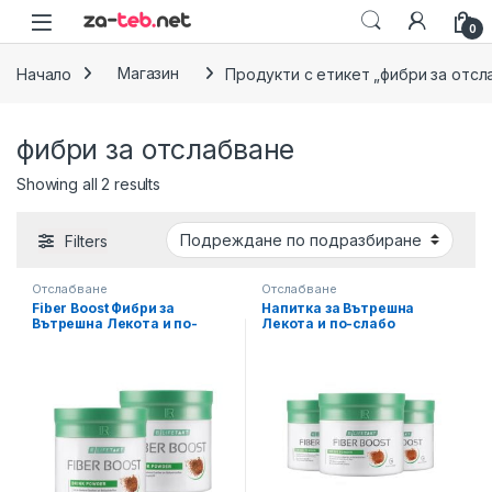
Skip to navigation
Skip to content
0
Начало
Магазин
Продукти с етикет „фибри за отсл
фибри за отслабване
Showing all 2 results
Filters
Отслабване
Отслабване
Fiber Boost Фибри за
Напитка за Вътрешна
Вътрешна Лекота и по-
Лекота и по-слабо
слабо Усещане за Глад,
Усещане за Глад Fiber Boost
Двоен Комплект
LR, Троен Комплект