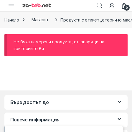
Skip to navigation
Skip to content
0
Начало
Магазин
Продукти с етикет „етерично мас
Не бяха намерени продукти, отговарящи на
критериите Ви.
Бърз достъп до
Повече информация