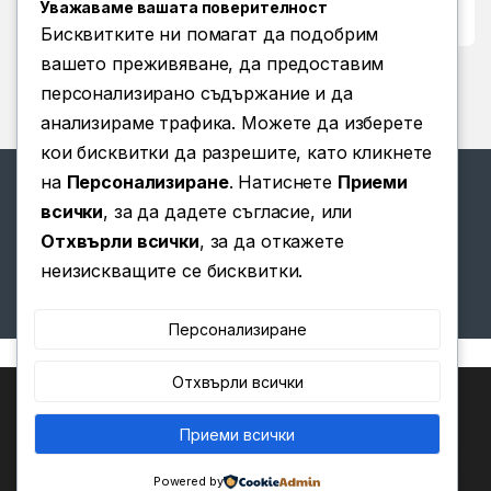
Уважаваме вашата поверителност
Условия за ползване
Бисквитките ни помагат да подобрим
вашето преживяване, да предоставим
персонализирано съдържание и да
анализираме трафика. Можете да изберете
кои бисквитки да разрешите, като кликнете
на
Персонализиране
. Натиснете
Приеми
всички
, за да дадете съгласие, или
Отхвърли всички
, за да откажете
Имате въпроси? Позвънете
неизискващите се бисквитки.
ни!
(+359) 876 203 111
Персонализиране
Отхвърли всички
Ние използваме бисквитки, за да ви предоставим най-
доброто изживяване на нашия уебсайт.
Можете да научите повече за това кои бисквитки
Приеми всички
0
използваме или да ги изключите в
.
Настройки
Powered by