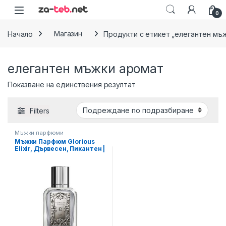
Skip to navigation
Skip to content
0
Начало
Магазин
Продукти с етикет „елегантен мъ
елегантен мъжки аромат
Показване на единствения резултат
Filters
Мъжки парфюми
Мъжки Парфюм Glorious
Elixir, Дървесен, Пикантен |
LR Iconic Elixirs