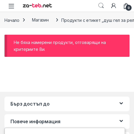
Skip to navigation
Skip to content
0
Начало
Магазин
Продукти с етикет „душ гел за ре
Не бяха намерени продукти, отговарящи на
критериите Ви.
Бърз достъп до
Повече информация