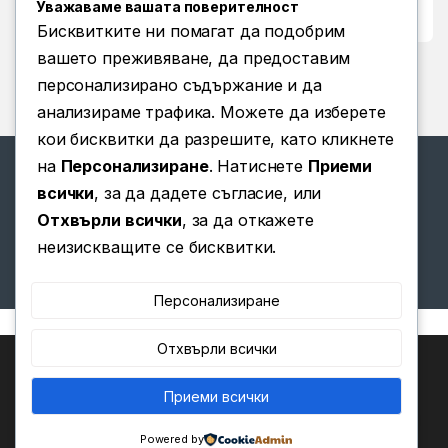
Уважаваме вашата поверителност
Условия за ползване
Бисквитките ни помагат да подобрим
вашето преживяване, да предоставим
персонализирано съдържание и да
анализираме трафика. Можете да изберете
кои бисквитки да разрешите, като кликнете
на
Персонализиране
. Натиснете
Приеми
всички
, за да дадете съгласие, или
Отхвърли всички
, за да откажете
Имате въпроси? Позвънете
неизискващите се бисквитки.
ни!
(+359) 876 203 111
Персонализиране
Отхвърли всички
Ние използваме бисквитки, за да ви предоставим най-
доброто изживяване на нашия уебсайт.
Можете да научите повече за това кои бисквитки
Приеми всички
0
използваме или да ги изключите в
.
Настройки
Powered by