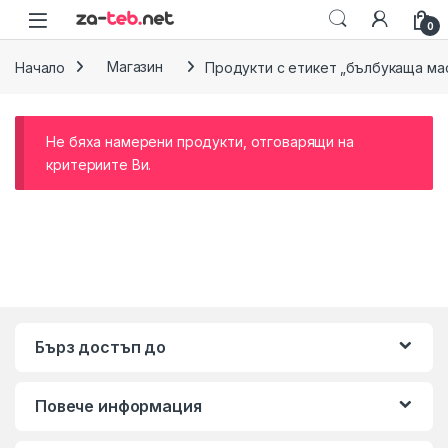
Skip to navigation
Skip to content
0
Начало
Магазин
Продукти с етикет „бълбукаща мас
Не бяха намерени продукти, отговарящи на
критериите Ви.
Бърз достъп до
Повече информация