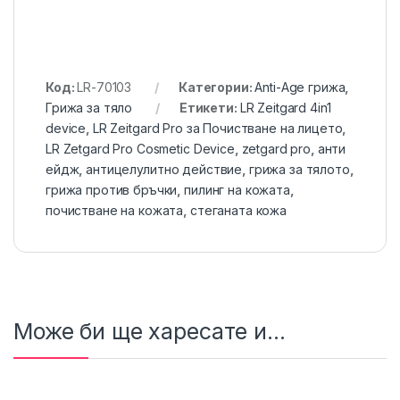
Код:
LR-70103
Категории:
Anti-Age грижа
,
Грижа за тяло
Етикети:
LR Zeitgard 4in1
device
,
LR Zeitgard Pro за Почистване на лицето
,
LR Zetgard Pro Cosmetic Device
,
zetgard pro
,
анти
ейдж
,
антицелулитно действие
,
грижа за тялото
,
грижа против бръчки
,
пилинг на кожата
,
почистване на кожата
,
стеганата кожа
Може би ще харесате и...