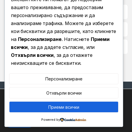
вашето преживяване, да предоставим
Бърз достъп до
персонализирано съдържание и да
анализираме трафика. Можете да изберете
Повече информация
кои бисквитки да разрешите, като кликнете
на
Персонализиране
. Натиснете
Приеми
Условия за ползване
всички
, за да дадете съгласие, или
Отхвърли всички
, за да откажете
неизискващите се бисквитки.
Персонализиране
Отхвърли всички
Ние използваме бисквитки, за да ви предоставим най-
доброто изживяване на нашия уебсайт.
Можете да научите повече за това кои бисквитки
Приеми всички
0
Имате въпроси? Позвънете
използваме или да ги изключите в
.
Настройки
ни!
Powered by
(+359) 876 203 111
Приемам