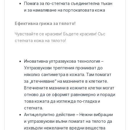
Помага за по-стегната съединителна тъкан
и за намаляване на портокаловата кожа
Ефективна грижа за тялото!
Чувствайте се красиви! Бъдете красиви! Със
стегната кожа на тялото!
Иновативна ултразвукова технология –
Ултразвукови трептения проникват до
няколко сантиметра в кожата. Там помагат
за „втечняване“ на мазнините в клетките.
Втечнените мазнини в кожните клетки могат
отново да се оформят равномерно и поради
това кожата да изглежда по-гладка и
стегната.
Антицелулитно действие – Нежни вибрации
и ултразвукови вълни помагат на тялото да
изхвърли нежеланите вредни вещества