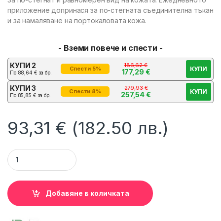
приложение допринася за по-стегната съединителна тъкан
и за намаляване на портокаловата кожа.
- Вземи повече и спести -
КУПИ 2
186,62
€
КУПИ
Спести 5%
177,29
€
По
88,64
€
за бр.
КУПИ 3
279,93
€
КУПИ
Спести 8%
257,54
€
По
85,85
€
за бр.
93,31
€
(182.50 лв.)
Zeitgard Pro Приставка за Грижа за Тялото - LR Ежедневна
Добавяне в количката