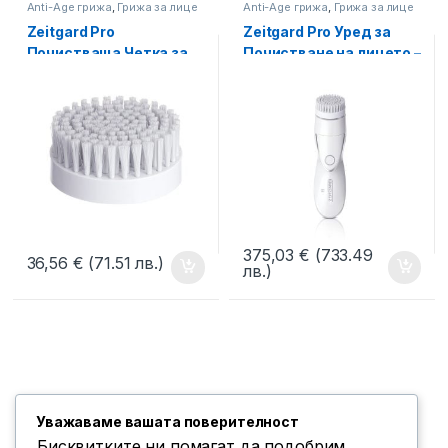
Anti-Age грижа
,
Грижа за лице
Anti-Age грижа
,
Грижа за лице
Zeitgard Pro
Zeitgard Pro Уред за
Почистваща Четка за
Почистване на лицето –
Лицето – LR Ежедневна
LR Ежедневна Грижа за
Грижа за Красота
Красота
375,03
€
(733.49
36,56
€
(71.51 лв.)
лв.)
Уважаваме вашата поверителност
Бисквитките ни помагат да подобрим