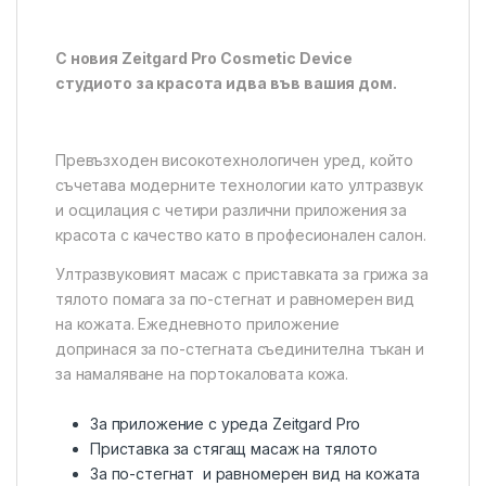
С новия Zeitgard Pro Cosmetic Device
студиото за красота идва във вашия дом.
Превъзходен високотехнологичен уред, който
съчетава модерните технологии като ултразвук
и осцилация с четири различни приложения за
красота с качество като в професионален салон.
Ултразвуковият масаж с приставката за грижа за
тялото помага за по-стегнат и равномерен вид
на кожата. Ежедневното приложение
допринася за по-стегната съединителна тъкан и
за намаляване на портокаловата кожа.
За приложение с уреда Zeitgard Pro
Приставка за стягащ масаж на тялото
За по-стегнат и равномерен вид на кожата