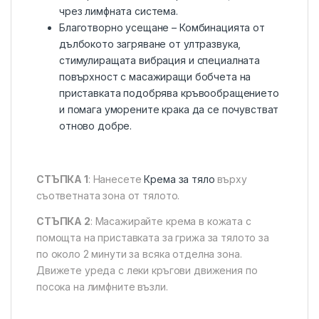
чрез лимфната система.
Благотворно усещане – Комбинацията от
дълбокото загряване от ултразвука,
стимулиращата вибрация и специалната
повърхност с масажиращи бобчета на
приставката подобрява кръвообращението
и помага уморените крака да се почувстват
отново добре.
СТЪПКА 1
: Нанесете
Крема за тяло
върху
съответната зона от тялото.
СТЪПКА 2
: Масажирайте крема в кожата с
помощта на приставката за грижа за тялото за
по около 2 минути за всяка отделна зона.
Движете уреда с леки кръгови движения по
посока на лимфните възли.