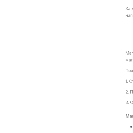
За 
нап
Маг
маг
То
1. 
2. 
3. 
Ма