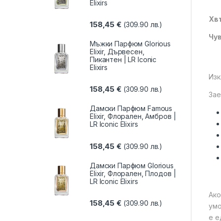
Elixirs
Хвъ
158,45
€
(309.90 лв.)
Чув
Мъжки Парфюм Glorious
Elixir, Дървесен,
Пикантен | LR Iconic
Elixirs
Изк
158,45
€
(309.90 лв.)
Зае
Дамски Парфюм Famous
Elixir, Флорален, Амбров |
LR Iconic Elixirs
158,45
€
(309.90 лв.)
Дамски Парфюм Glorious
Elixir, Флорален, Плодов |
LR Iconic Elixirs
Ако
158,45
€
(309.90 лв.)
умо
е е