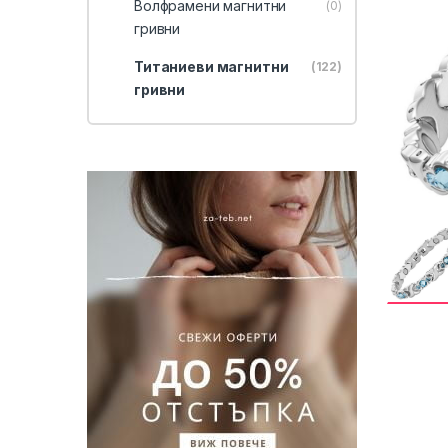
Волфрамени магнитни
(0)
гривни
Титаниеви магнитни
(122)
гривни