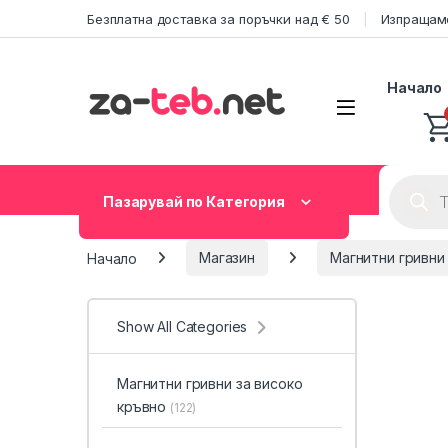
Skip to navigation
Skip to content
Безплатна доставка за поръчки над € 50
Изпращаме
Начало
Product
Пазарувай по Категория
Начало
Магазин
Магнитни гривни
Show All Categories
Магнитни гривни за високо
кръвно
(122)