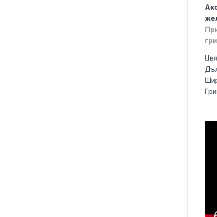
Ако
жел
При
гри
Цвя
Дъл
Шир
Гри