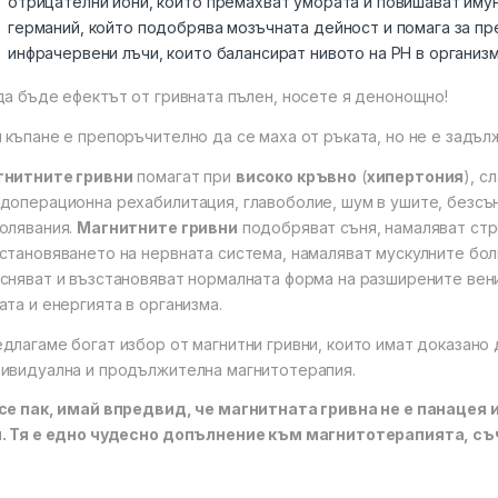
отрицателни йони, които премахват умората и повишават иму
германий, който подобрява мозъчната дейност и помага за пр
инфрачервени лъчи, които балансират нивото на PH в организм
да бъде ефектът от гривната пълен, носете я денонощно!
 къпане е препоръчително да се маха от ръката, но не е задъл
гнитните гривни
помагат при
високо кръвно
(
хипертония
), с
доперационна рехабилитация, главоболие, шум в ушите, безсъ
олявания.
Магнитните гривни
подобряват съня, намаляват стр
становяването на нервната система, намаляват мускулните бол
сняват и възстановяват нормалната форма на разширените вен
ата и енергията в организма.
длагаме богат избор от магнитни гривни, които имат доказано
ивидуална и продължителна магнитотерапия.
се пак, имай впредвид, че магнитната гривна не е панацея 
. Тя е едно чудесно допълнение към магнитотерапията, съ