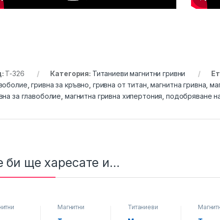
д:
T-326
Категория:
Титаниеви магнитни гривни
Ет
воболие
,
гривна за кръвно
,
гривна от титан
,
магнитна гривна
,
ма
вна за главоболие
,
магнитна гривна хипертония
,
подобряване н
 би ще харесате и...
нитни
Магнитни
Титаниеви
Магнит
ни за
гривни за
магнитни
гривни 
око
високо
гривни
високо