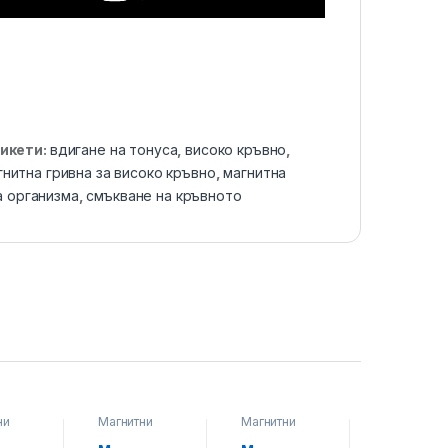
икети:
вдигане на тонуса
,
високо кръвно
,
гнитна гривна за високо кръвно
,
магнитна
а организма
,
смъкване на кръвното
ни
Магнитни
Магнитни
Магнитни
за
гривни за
гривни за
гривни за
високо
високо
високо