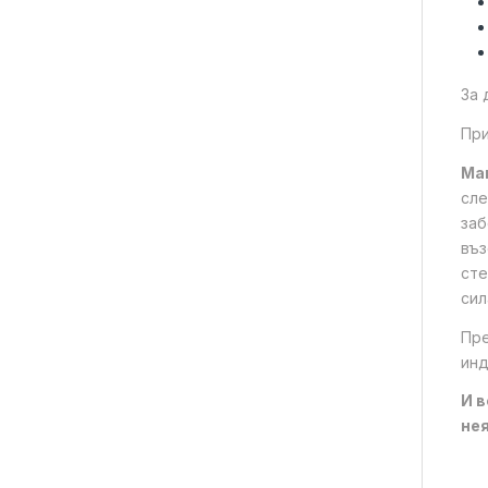
За 
При
Ма
сле
заб
въз
сте
сил
Пре
инд
И в
нея