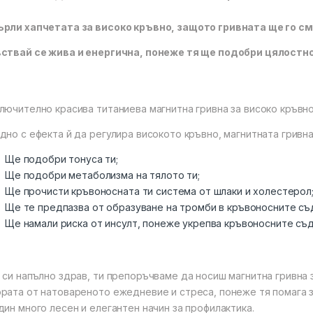
рли хапчетата за високо кръвно, защото гривната ще го см
ствай се жива и енергична, понеже тя ще подобри цялостн
лючително красива титаниева магнитна гривна за високо кръвно
дно с ефекта й да регулира високото кръвно, магнитната гривн
Ще подобри тонуса ти;
Ще подобри метаболизма на тялото ти;
Ще прочисти кръвоносната ти система от шлаки и холестерол
Ще те предпазва от образуване на тромби в кръвоносните съ
Ще намали риска от инсулт, понеже укрепва кръвоносните съд
 си напълно здрав, ти препоръчваме да носиш магнитна гривна
рата от натовареното ежедневие и стреса, понеже тя помага з
дин много лесен и елегантен начин за профилактика.