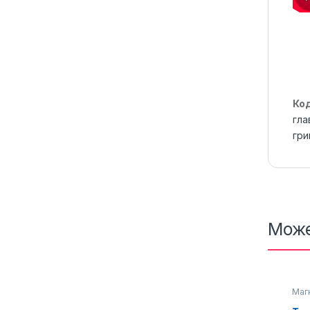
Ко
гла
гри
Може
Маг
грив
вис