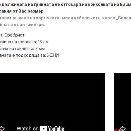
 дължината на гривната не отговаря на обиколката на Ваш
ания от Вас размер.
 завършване на поръчката, моля отбележете в поле „Беле
вната в сантиметри.
т:
Сребрист
жина на гривната:
18 см
ина на гривната:
7 мм
вната е подходяща за:
ЖЕНИ