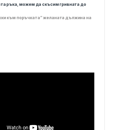
ата ръка, можем да скъсим гривната до
жки към поръчката“ желаната дължина на