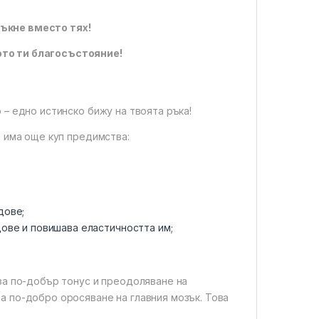
ъкне вместо тях!
ото ти благосъстояние!
 – едно истинско бижу на твоята ръка!
а има още куп предимства:
;
дове;
ове и повишава еластичността им;
 за по-добър тонус и преодоляване на
а по-добро оросяване на главния мозък. Това