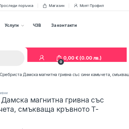
Проследи поръчка
Магазин
Моят Профил
Услуги
ЧЗВ
За контакти
0,00
€
(0.00 лв.)
0
Сребриста Дамска магнитна гривна със сини камъчета, смъква
ривни
 Дамска магнитна гривна със
чета, смъкваща кръвното T-