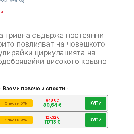
тски отзива)
ан
а гривна съдържа постоянни
оито повлияват на човешкото
улирайки циркулацията на
одобрявайки високото кръвно
- Вземи повече и спести -
84,88
€
КУПИ
Спести 5%
80,64
€
127,32
€
КУПИ
Спести 8%
117,13
€