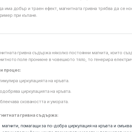
да има добър и траен ефект, магнитната гривна трябва да се но
ример при къпане.
нитната гривна съдържа няколко постоянни магнита, които съз
нитното поле проникне в човешкото тяло, то генерира електри
зи
процес:
Стимулира циркулацията на кръвта.
Подобрява циркулацията на кръвта.
Облекчава сковаността и умората.
гнитната гривна съдържа:
магнити, помагащи за по-добра циркулация на кръвта и смъква