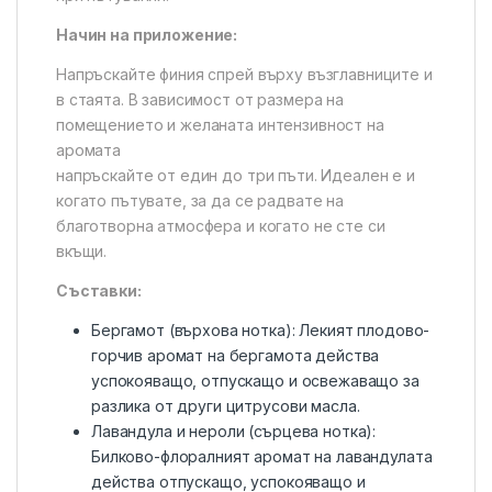
Начин на приложение:
Напръскайте финия спрей върху възглавниците и
в стаята. В зависимост от размера на
помещението и желаната интензивност на
аромата
напръскайте от един до три пъти. Идеален е и
когато пътувате, за да се радвате на
благотворна атмосфера и когато не сте си
вкъщи.
Съставки:
Бергамот (върхова нотка): Лекият плодово-
горчив аромат на бергамота действа
успокояващо, отпускащо и освежаващо за
разлика от други цитрусови масла.
Лавандула и нероли (сърцева нотка):
Билково-флоралният аромат на лавандулата
действа отпускащо, успокояващо и