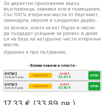
За директно приложение върху
възглавници, завивки или в помещения.
Със 100% етерични масла от бергамот,
лавандула, нероли и сандалово дърво.
За всички, които искат бързо и лесно
да създадат усещане за релакс в дома
си на база на натурално чисти етерични
масла.
Идеален и при пътувания.
- Вземи повече и спести -
КУПИ 2
34,66
€
КУПИ
Спести 5%
32,93
€
По
16,46
€
за бр.
КУПИ 3
51,99
€
КУПИ
Спести 8%
47,83
€
По
15,94
€
за бр.
17,33
€
(33.89 лв.)