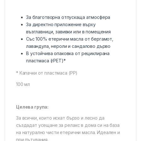
За благотворна отпускаща атмосфера
За директно приложение върху
възглавници, завивки или в помещения
Със 100% етерични масла от бергамот,
лавандула, нероли и сандалово дърво
В устойчива опаковка от рециклирана
пластмаса (rPET)*
* Капачки от пластмаса (PP)
100 мл
Целева група:
За всички, които искат бързо и лесно да
създадат усещане за релакс в дома си на база
на натурално чисти етерични масла. Идеален и
при пътувания.