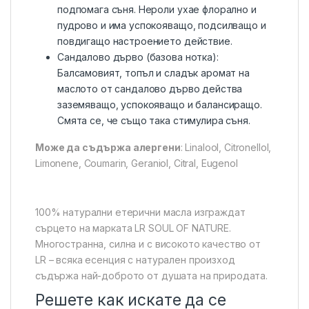
подпомага съня. Нероли ухае флорално и
пудрово и има успокояващо, подсилващо и
повдигащо настроението действие.
Сандалово дърво (базова нотка):
Балсамовият, топъл и сладък аромат на
маслото от сандалово дърво действа
заземяващо, успокояващо и балансиращо.
Смята се, че също така стимулира съня.
Може да съдържа алергени
: Linalool, Citronellol,
Limonene, Coumarin, Geraniol, Citral, Eugenol
100% натурални етерични масла изграждат
сърцето на марката LR SOUL OF NATURE.
Многостранна, силна и с високото качество от
LR – всяка есенция с натурален произход
съдържа най-доброто от душата на природата.
Решете как искате да се