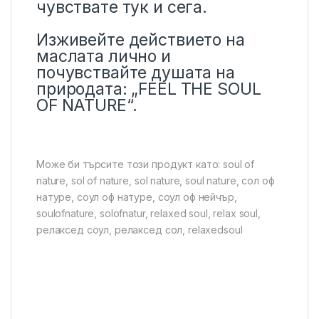
чувствате тук и сега.
Изживейте действието на
маслата лично и
почувствайте душата на
природата: „FEEL THE SOUL
OF NATURE“.
Може би търсите този продукт като: soul of
nature, sol of nature, sol nature, soul nature, сол оф
натуре, соул оф натуре, соул оф нейчър,
soulofnature, solofnatur, relaxed soul, relax soul,
релаксед соул, релаксед сол, relaxedsoul