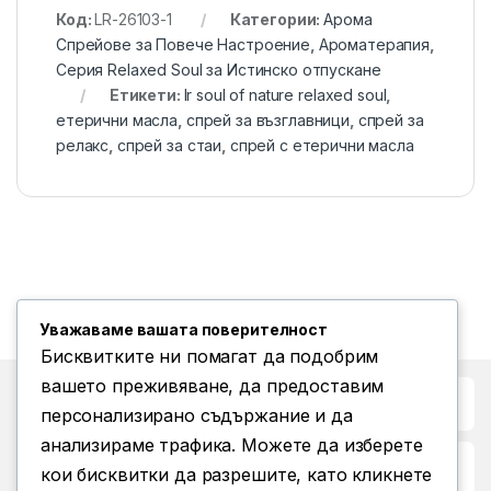
Код:
LR-26103-1
Категории:
Арома
Спрейове за Повече Настроение
,
Ароматерапия
,
Серия Relaxed Soul за Истинско отпускане
Етикети:
lr soul of nature relaxed soul
,
етерични масла
,
спрей за възглавници
,
спрей за
релакс
,
спрей за стаи
,
спрей с етерични масла
Уважаваме вашата поверителност
Бисквитките ни помагат да подобрим
вашето преживяване, да предоставим
Бърз достъп до
персонализирано съдържание и да
анализираме трафика. Можете да изберете
Повече информация
кои бисквитки да разрешите, като кликнете