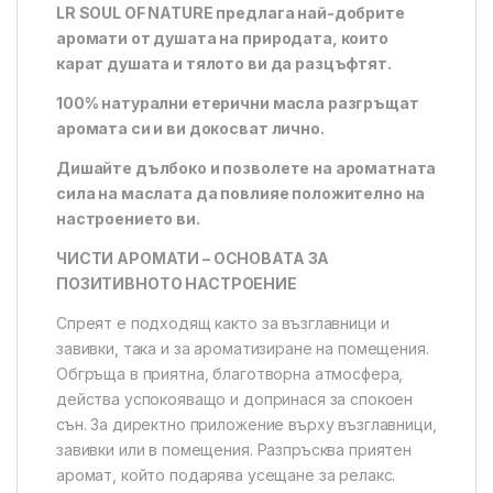
LR SOUL OF NATURE предлага най-добрите
аромати от душата на природата, които
карат душата и тялото ви да разцъфтят.
100% натурални етерични масла разгръщат
аромата си и ви докосват лично.
Дишайте дълбоко и позволете на ароматната
сила на маслата да повлияе положително на
настроението ви.
ЧИСТИ АРОМАТИ – ОСНОВАТА ЗА
ПОЗИТИВНОТО НАСТРОЕНИЕ
Спреят е подходящ както за възглавници и
завивки, така и за ароматизиране на помещения.
Обгръща в приятна, благотворна атмосфера,
действа успокояващо и допринася за спокоен
сън. За директно приложение върху възглавници,
завивки или в помещения. Разпръсква приятен
аромат, който подарява усещане за релакс.