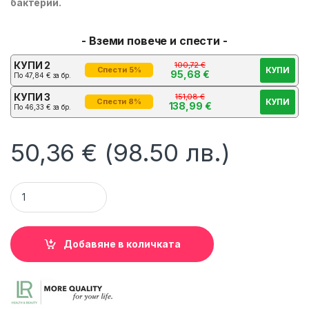
бактерии.
- Вземи повече и спести -
КУПИ 2
100,72
€
КУПИ
Спести 5%
95,68
€
По
47,84
€
за бр.
КУПИ 3
151,08
€
КУПИ
Спести 8%
138,99
€
По
46,33
€
за бр.
50,36
€
(98.50 лв.)
Комплект за Почистване на Проблемна Кожа на Лицето MI
Добавяне в количката