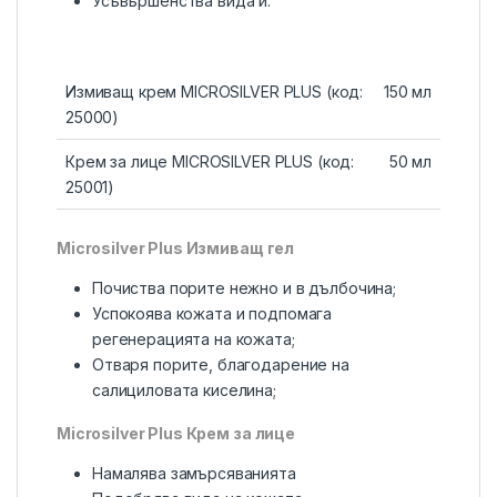
Усъвършенства вида й.
Измиващ крем MICROSILVER PLUS (код:
150 мл
25000)
Крем за лице MICROSILVER PLUS (код:
50 мл
25001)
Microsilver Plus Измиващ гел
Почиства порите нежно и в дълбочина;
Успокоява кожата и подпомага
регенерацията на кожата;
Отваря порите, благодарение на
салициловата киселина;
Microsilver Plus Крем за лице
Намалява замърсяванията