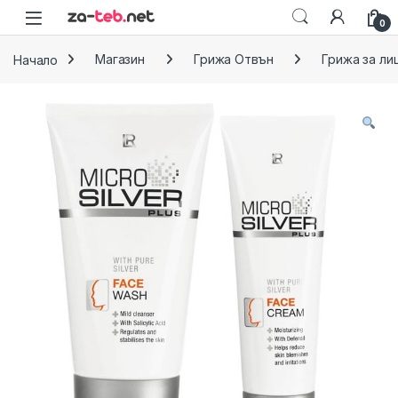
Skip to navigation
Skip to content
0
Начало
Магазин
Грижа Отвън
Грижа за ли