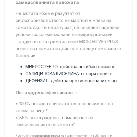
замърсяванията по кожата
Нечистата кожа е резултат от
свръхпроизводството на мастните жлези на
кожата. Ако те се запушат, се създават идеални
условия за размножаване на микроорганизми.
Продуктите за грижа за лице MICROSILVER PLUS
почистват кожата и действат срещу нежеланите
бактерии.
МИКРОСРЕБРО: действа антибактериално
САЛИЦИЛОВА КИСЕЛИНА: отваря порите
ДЕФЕНЗИЛ: действа противовъзпалително
Потвърдена ефективност:
• 100% показват висока кожна поносимост на
крема за лице*
• 85% потвърждават намаляване на
замърсяванията по кожата*
* Антибактериалният крем за лице е тестван от 30 жени и