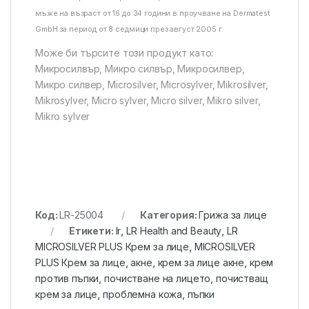
мъже на възраст от 16 до 34 години в проучване на Dermatest
GmbH за период от 8 седмици през август 2005 г.
Може би търсите този продукт като:
Микросилвър, Микро силвър, Микросилвер,
Микро силвер, Microsilver, Microsylver, Mikrosilver,
Mikrosylver, Micro sylver, Micro silver, Mikro silver,
Mikro sylver
Код:
LR-25004
Категория:
Грижа за лице
Етикети:
lr
,
LR Health and Beauty
,
LR
MICROSILVER PLUS Крем за лице
,
MICROSILVER
PLUS Крем за лице
,
акне
,
крем за лице акне
,
крем
против пъпки
,
почистване на лицето
,
почистващ
крем за лице
,
проблемна кожа
,
пъпки