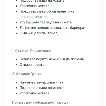
Подобрява вида на кожата
Успокоява кожата
Предотвратява образуването на
несъвършенства;
Усъвършенства вида на кожата;
Дефензил подпомага кожната бариера;
С цинк и декспантенол;
1. Стъпка: Почистване
Почиства порите нежно и в дълбочина
Отваря порите
2. Стъпка: Грижа
Намалява замърсяванията
Подобрява вида на кожата
Успокоява кожата
Потвърдена ефикасност срещу