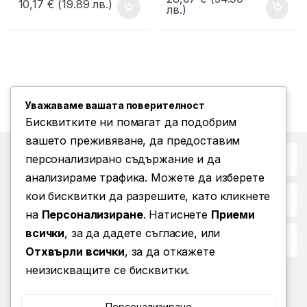
10,17
€
(19.89 лв.)
лв.)
Уважаваме вашата поверителност
Бисквитките ни помагат да подобрим
вашето преживяване, да предоставим
Бърз достъп до
персонализирано съдържание и да
анализираме трафика. Можете да изберете
кои бисквитки да разрешите, като кликнете
Повече информация
на
Персонализиране
. Натиснете
Приеми
всички
, за да дадете съгласие, или
Условия за ползване
Отхвърли всички
, за да откажете
неизискващите се бисквитки.
Персонализиране