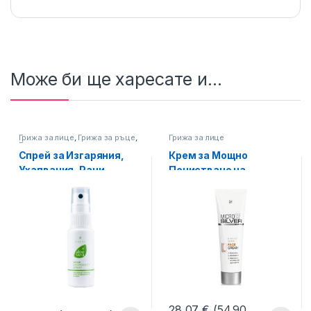
Може би ще харесате и...
Грижа за лице
,
Грижа за ръце
,
Грижа за лице
Грижа за тяло
Спрей за Изгаряния,
Крем за Мощно
Ухапвания, Рани,
Почистване на
Спешна помощ с LR
Проблемна Кожа на
Aloe via, 30 мл Малък
Лицето MICROSILVER
PLUS LR
28,07
€
(54.90