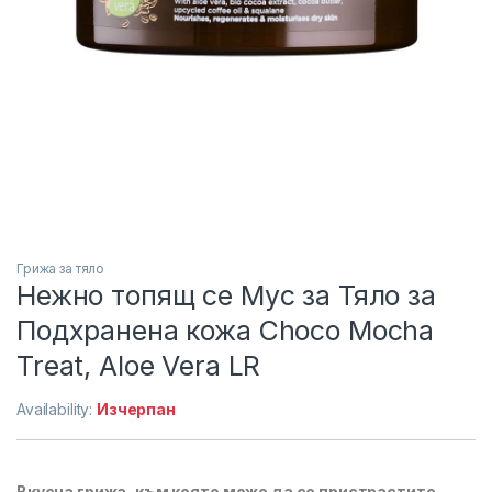
Грижа за тяло
Нежно топящ се Мус за Тяло за
Подхранена кожа Choco Mocha
Treat, Aloe Vera LR
Availability:
Изчерпан
Вкусна грижа, към която може да се пристрастите.