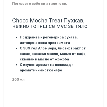
Поглезете себе си и тялото си.
Choco Mocha Treat Пухкав,
нежно топящ се мус за тяло
Подхранва и регенерира сухата,
изтощена кожа през зимата
С 30% гел Алое Вера, биоекстракт от
какао, какаово масло, масло от кафе,
сквалан и масло от жожоба
С вкусен аромат на шоколад и
ароматични нотки кафе
200 мл