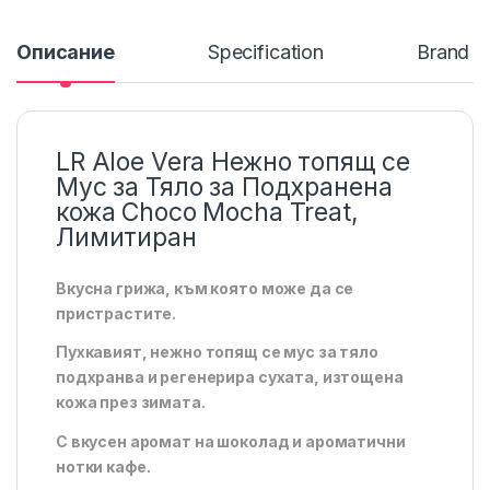
Описание
Specification
Brand
LR Aloe Vera Нежно топящ се
Мус за Тяло за Подхранена
кожа Choco Mocha Treat,
Лимитиран
Вкусна грижа, към която може да се
пристрастите.
Пухкавият, нежно топящ се мус за тяло
подхранва и регенерира сухата, изтощена
кожа през зимата.
С вкусен аромат на шоколад и ароматични
нотки кафе.