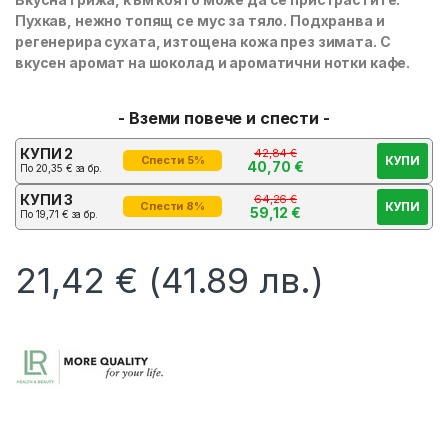
Пухкав, нежно топящ се мус за тяло. Подхранва и
регенерира сухата, изтощена кожа през зимата. С
вкусен аромат на шоколад и ароматични нотки кафе.
- Вземи повече и спести -
КУПИ 2
42,84
€
КУПИ
Спести 5%
40,70
€
По
20,35
€
за бр.
КУПИ 3
64,26
€
КУПИ
Спести 8%
59,12
€
По
19,71
€
за бр.
21,42
€
(41.89 лв.)