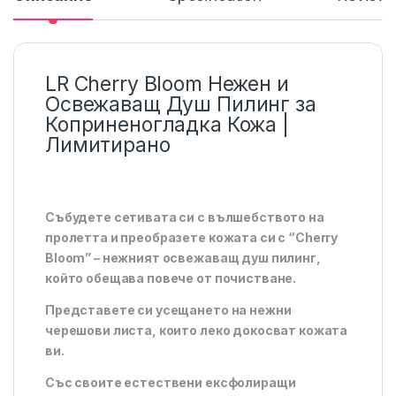
LR Cherry Bloom Нежен и
Освежаващ Душ Пилинг за
Коприненогладка Кожа |
Лимитирано
Събудете сетивата си с вълшебството на
пролетта и преобразете кожата си с “Cherry
Bloom” – нежният освежаващ душ пилинг,
който обещава повече от почистване.
Представете си усещането на нежни
черешови листа, които леко докосват кожата
ви.
Със своите естествени ексфолиращи