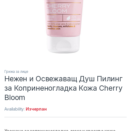
Грижа за лице
Нежен и Освежаващ Душ Пилинг
за Коприненогладка Кожа Cherry
Bloom
Availability:
Изчерпан
Усещане за коприненогладка, мека и красива кожа.