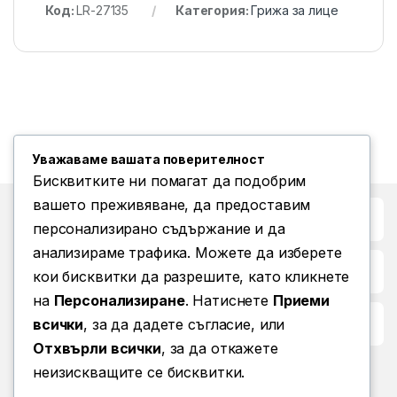
Код:
LR-27135
Категория:
Грижа за лице
Уважаваме вашата поверителност
Бисквитките ни помагат да подобрим
вашето преживяване, да предоставим
Бърз достъп до
персонализирано съдържание и да
анализираме трафика. Можете да изберете
Повече информация
кои бисквитки да разрешите, като кликнете
на
Персонализиране
. Натиснете
Приеми
Условия за ползване
всички
, за да дадете съгласие, или
Отхвърли всички
, за да откажете
неизискващите се бисквитки.