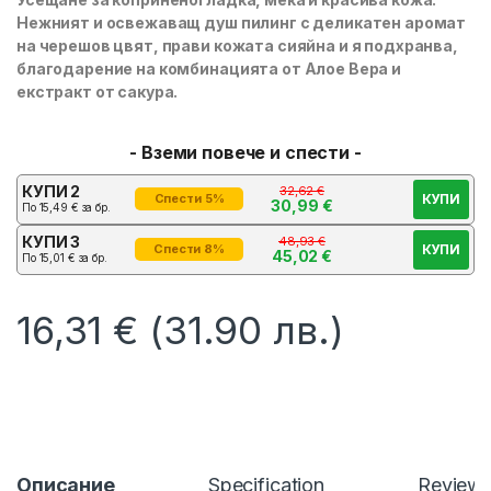
Нежният и освежаващ душ пилинг с деликатен аромат
на черешов цвят, прави кожата сияйна и я подхранва,
благодарение на комбинацията от Алое Вера и
екстракт от сакура.
- Вземи повече и спести -
КУПИ 2
32,62
€
КУПИ
Спести 5%
30,99
€
По
15,49
€
за бр.
КУПИ 3
48,93
€
КУПИ
Спести 8%
45,02
€
По
15,01
€
за бр.
16,31
€
(31.90 лв.)
Описание
Specification
Review