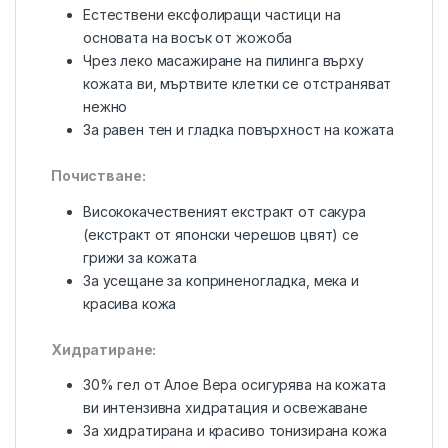
Естествени ексфолиращи частици на
основата на восък от жожоба
Чрез леко масажиране на пилинга върху
кожата ви, мъртвите клетки се отстраняват
нежно
За равен тен и гладка повърхност на кожата
Почистване:
Висококачественият екстракт от сакура
(екстракт от японски черешов цвят) се
грижи за кожата
За усещане за коприненогладка, мека и
красива кожа
Хидратиране:
30% гел от Алое Вера осигурява на кожата
ви интензивна хидратация и освежаване
За хидратирана и красиво тонизирана кожа