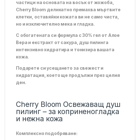
частици на основата на восък от жожоба,
Cherry Bloom деликатно премахва мъртвите
клетки, оставяйки кожата ви не само чиста,
но и изключително мека и гладка.
С обогатената си формула с 30% гел от Алое
Вера и екстракт от сакура, душ пилинга
интензивно хидратира и тонизира вашата
кожа.
Подарете си усещането за свежест и
хидратация, което ще продължи през целия
ден.
Cherry Bloom Освежаващ душ
пилинг – за коприненогладка
и нежна кожа
Комплексно подобряване: