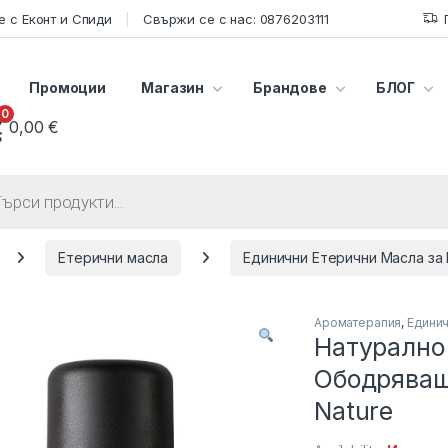
 с Еконт и Спиди
Свържи се с нас: 0876203111
Промоции
Магазин
Брандове
БЛОГ
0
0,00
€
s search
Етерични масла
Единични Етерични Масла за
Ароматерапия
,
Единич
Натурално
Ободряващо
Nature