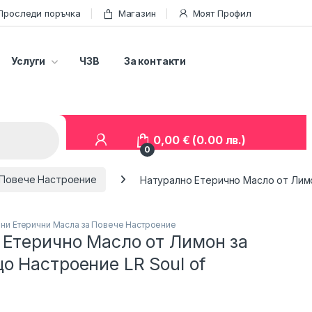
Проследи поръчка
Магазин
Моят Профил
Услуги
ЧЗВ
За контакти
0,00
€
(0.00 лв.)
0
 Повече Настроение
Натурално Етерично Масло от Лимо
ни Етерични Масла за Повече Настроение
 Етерично Масло от Лимон за
 Настроение LR Soul of