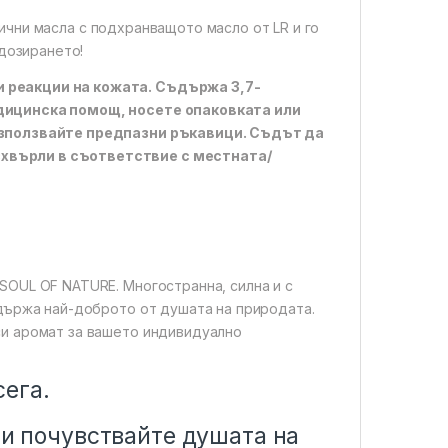
ични масла с подхранващото масло от LR и го
 дозирането!
 реакции на кожата. Съдържа 3,7-
едицинска помощ, носете опаковката или
 Използвайте предпазни ръкавици. Съдът да
хвърли в съответствие с местната/
SOUL OF NATURE. Многостранна, силна и с
ъдържа най-доброто от душата на природата.
си аромат за вашето индивидуално
сега.
 и почувствайте душата на