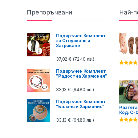
Препоръчвани
Най-п
Подаръчен Комплект
за Отпускане и
Загряване
37,02
€
(72.40 лв.)
Оценено 
Подаръчен Комплект
4.87
от 5
"Радостна Хармония"
33,13
€
(64.80 лв.)
Подаръчен Комплект
"Баланс и Хармония"
Разтега
Код: C-
33,13
€
(64.80 лв.)
Оценено 
4.75
от 5