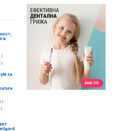
ност,
л в
.)
.)
ум за
nature
.)
.)
ект
eitgard