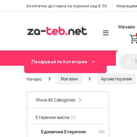
Skip to navigation
Skip to content
Безплатна доставка за поръчки над € 50
Изпращаме
Начало
Product
Пазарувай по Категория
Начало
Магазин
Ароматерапия
Show All Categories
Етерични масла
(0)
Единични Етерични
(0)