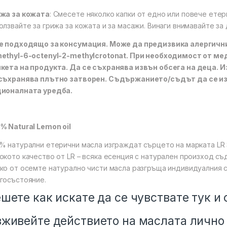
жа за кожата
: Смесете няколко капки от едно или повече етер
олзвайте за грижа за кожата и за масажи. Винаги внимавайте за
е подходящо за консумация. Може да предизвика алергични
ethyl-6-octenyl-2-methylcrotonat. При необходимост от м
кета на продукта. Да се съхранява извън обсега на деца.
съхранява плътно затворен. Съдържанието/съдът да се из
ционалната уредба.
% Natural Lemon oil
% натурални етерични масла изграждат сърцето на марката LR 
окото качество от LR – всяка есенция с натурален произход с
ко от осемте натурално чисти масла разгръща индивидуалния 
госъстояние.
шете как искате да се чувствате тук и 
живейте действието на маслата лично