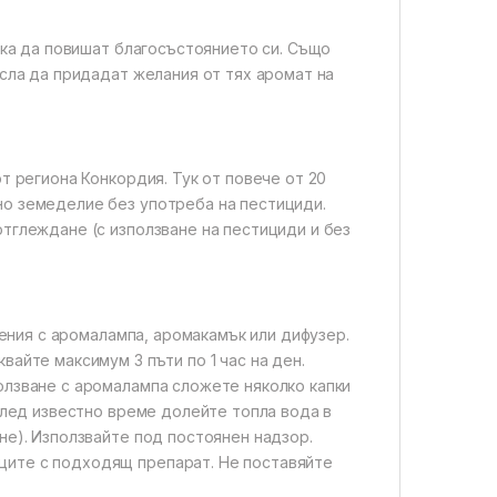
така да повишат благосъстоянието си. Също
асла да придадат желания от тях аромат на
от региона Конкордия. Тук от повече от 20
но земеделие без употреба на пестициди.
отглеждане (с използване на пестициди и без
ения с аромалампа, аромакамък или дифузер.
вайте максимум 3 пъти по 1 час на ден.
ползване с аромалампа сложете няколко капки
 След известно време долейте топла вода в
ане). Използвайте под постоянен надзор.
ците с подходящ препарат. Не поставяйте