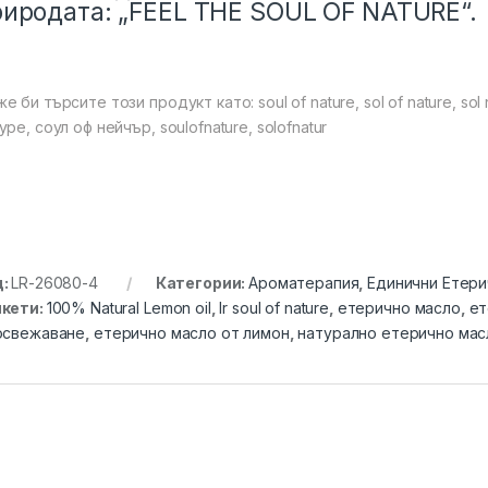
риродата: „FEEL THE SOUL OF NATURE“.
е би търсите този продукт като: soul of nature, sol of nature, sol 
уре, соул оф нейчър, soulofnature, solofnatur
д:
LR-26080-4
Категории:
Ароматерапия
,
Единични Етери
икети:
100% Natural Lemon oil
,
lr soul of nature
,
етерично масло
,
ет
освежаване
,
етерично масло от лимон
,
натурално етерично мас