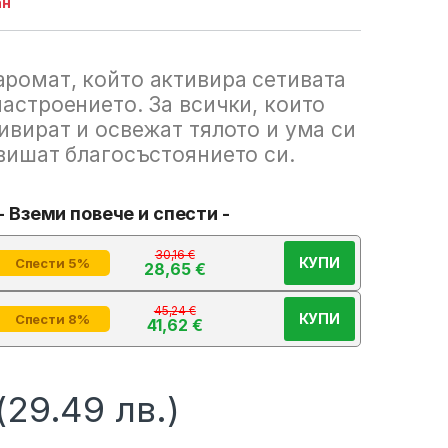
ан
ромат, който активира сетивата
настроението. За всички, които
ивират и освежат тялото и ума си
овишат благосъстоянието си.
- Вземи повече и спести -
30,16
€
КУПИ
Спести 5%
28,65
€
45,24
€
КУПИ
Спести 8%
41,62
€
(29.49 лв.)