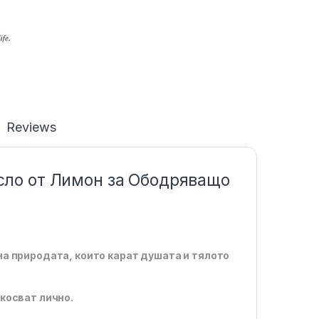
Reviews
асло от Лимон за Ободряващо
а природата, които карат душата и тялото
косват лично.