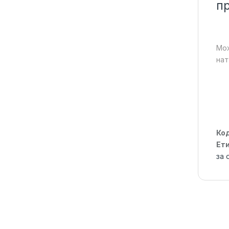
п
Мож
нат
Ко
Ет
за 