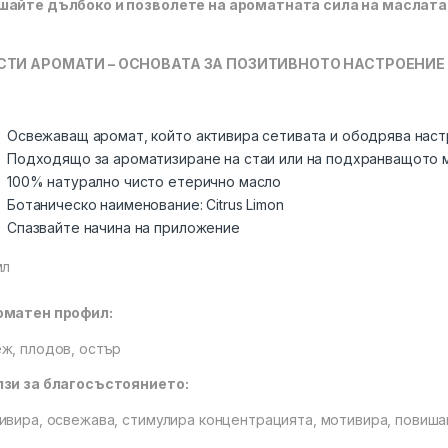
айте дълбоко и позволете на ароматната сила на маслата
СТИ АРОМАТИ – ОСНОВАТА ЗА ПОЗИТИВНОТО НАСТРОЕНИЕ
Освежаващ аромат, който активира сетивата и ободрява нас
Подходящо за ароматизиране на стаи или на подхранващото м
100% натурално чисто етерично масло
Ботаническо наименование: Citrus Limon
Спазвайте начина на приложение
мл
оматен профил:
ж, плодов, остър
зи за благосъстоянието:
ивира, освежава, стимулира концентрацията, мотивира, повиш