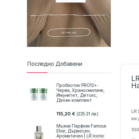
Последно Добавени
LR
Н
Пробиотик PRO12+:
Черва, Храносмилане,
Имунитет, Детокс,
Двоен комплект
LR 
115,20
€
(225.31 лв.)
ви 
Мъжки Парфюм Famous
100
Elixir, Дървесен,
Ароматичен | LR Iconic