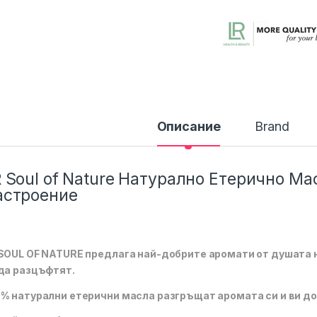
Описание
Brand
 Soul of Nature Натурално Етерично М
астроение
SOUL OF NATURE предлага най-добрите аромати от душата н
да разцъфтят.
% натурални етерични масла разгръщат аромата си и ви до