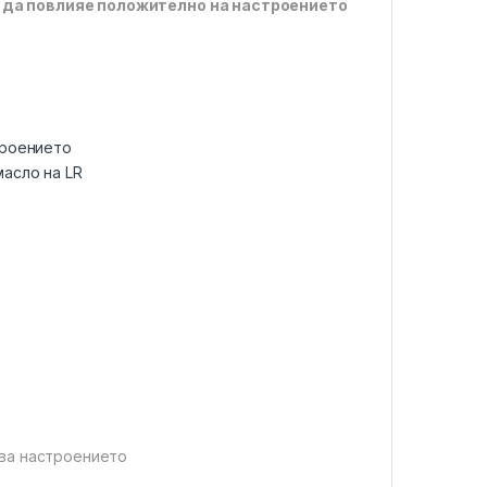
 да повлияе положително на настроението
троението
асло на LR
ава настроението