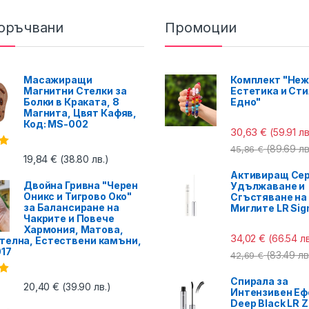
оръчвани
Промоции
Масажиращи
Комплект "Неж
Магнитни Стелки за
Естетика и Сти
Болки в Краката, 8
Едно"
Магнита, Цвят Кафяв,
Код: MS-002
30,63
€
(59.91 лв
(89.69 лв
45,86
€
с
19,84
€
(38.80 лв.)
Активиращ Сер
Двойна Гривна "Черен
Удължаване и
Оникс и Тигрово Око"
Сгъстяване на
за Балансиране на
Миглите LR Sig
Чакрите и Повече
Хармония, Матова,
34,02
€
(66.54 лв
телна, Естествени камъни,
017
(83.49 лв
42,69
€
Спирала за
с
20,40
€
(39.90 лв.)
Интензивен Еф
Deep Black LR Z