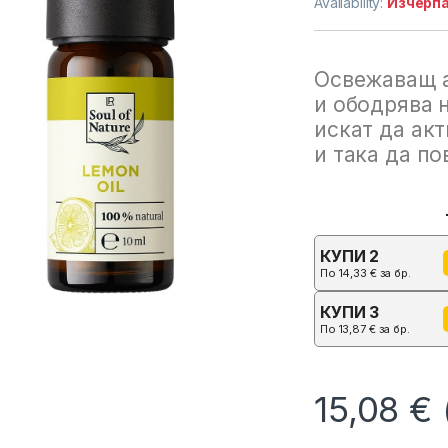
Availability:
Изчерп
Освежаващ а
и ободрява 
искат да акт
и така да п
КУПИ 2
По
14,33
€
за бр.
КУПИ 3
По
13,87
€
за бр.
15,08
€