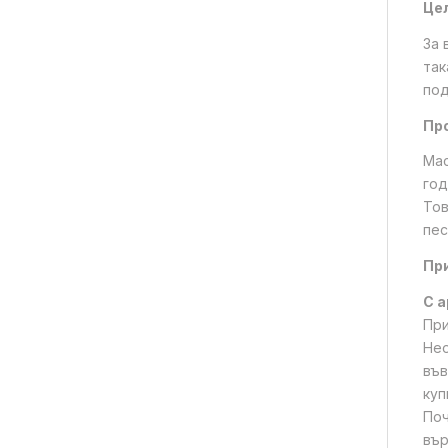
Цел
За 
так
под
Пр
Мас
год
Тов
пес
Пр
С а
При
Нео
във
куп
Поч
вър