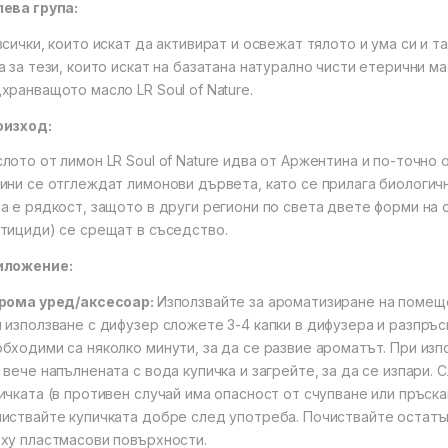
ева група:
всички, които искат да активират и освежат тялото и ума си и 
а за тези, които искат на базатана натурално чисти етерични м
хранващото масло LR Soul of Nature.
оизход:
лото от лимон LR Soul of Nature идва от Аржентина и по-точно 
ини се отглеждат лимонови дървета, като се прилага биологич
а е рядкост, защото в други региони по света двете форми на 
тициди) се срещат в съседство.
иложение:
рома уред/аксесоар:
Използвайте за ароматизиране на помещ
 използване с дифузер сложете 3-4 капки в дифузера и разпръск
бходими са няколко минути, за да се развие ароматът. При из
 вече напълнената с вода купичка и загрейте, за да се изпари.
ичката (в противен случай има опасност от счупване или пръск
иствайте купичката добре след употреба. Почиствайте остатъ
ху пластмасови повърхности.