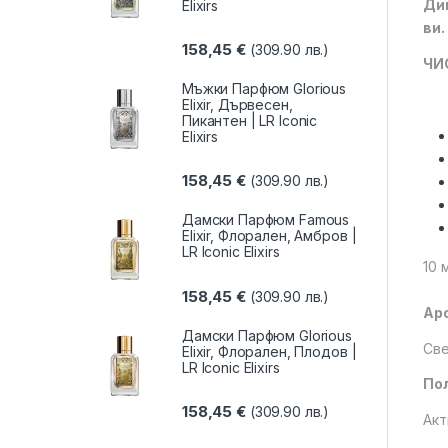
Диш
Elixirs
ви.
158,45
€
(309.90 лв.)
ЧИ
Мъжки Парфюм Glorious
Elixir, Дървесен,
Пикантен | LR Iconic
Elixirs
158,45
€
(309.90 лв.)
Дамски Парфюм Famous
Elixir, Флорален, Амбров |
LR Iconic Elixirs
10 
158,45
€
(309.90 лв.)
Ар
Дамски Парфюм Glorious
Све
Elixir, Флорален, Плодов |
LR Iconic Elixirs
Пол
158,45
€
(309.90 лв.)
Акт