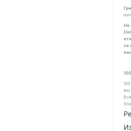
Гри
изп
Не 
Dim
ети
се 
на
100
100
вис
Вся
бла
Ре
Из