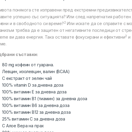
ивота понякога сте изправени пред екстремни предизвикателств
авите успешно със ситуацията? Или след напрегнатия работен
2
ивни и в свободното си време?
Или искате да се справите с м
анизъм трябва да е защитен от негативните последици от стре
2
reme ви дава енергия. Така оставате фокусирани и ефективни
и 
ме.
дбрани съставки:
80 mg кофеин от гуарана.
Левцин, изолевцин, валин (BCAA)
С екстракт от зелен чай
100% vitamin D за дневна доза
100% витамин E за дневна доза
100% витамин B1 (тиамин) за дневна доза
100% витамин B6 за дневна доза
100% витамин B12 за дневна доза
25% витамин C за дневна доза
С Алое Вера на прах