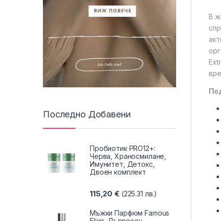
В ж
спр
акт
орг
Ext
вре
По
Последно Добавени
Пробиотик PRO12+:
Черва, Храносмилане,
Имунитет, Детокс,
Двоен комплект
115,20
€
(225.31 лв.)
Мъжки Парфюм Famous
Elixir, Дървесен,