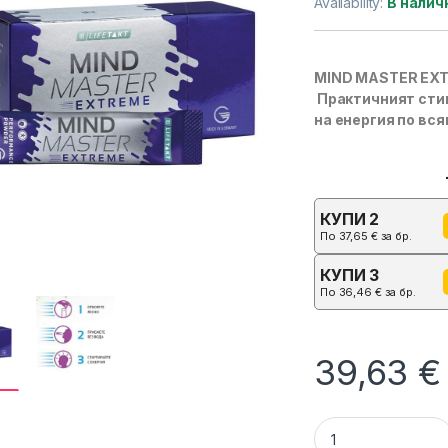
Availability:
В налич
MIND MASTER EXT
Практичният стик
на енергия по вс
КУПИ 2
По
37,65
€
за бр.
КУПИ 3
По
36,46
€
за бр.
39,63
€
Бърз Прилив на Ен