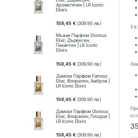
Ароматичен | LR Iconic
Elixirs
158,45
€
(309.90 лв.)
2 в
Мъжки Парфюм Glorious
Elixir, Дървесен,
Пикантен | LR Iconic
Elixirs
158,45
€
(309.90 лв.)
За
Дамски Парфюм Famous
Elixir, Флорален, Амбров |
LR Iconic Elixirs
158,45
€
(309.90 лв.)
При
Дамски Парфюм Glorious
вся
Elixir, Флорален, Плодов |
LR Iconic Elixirs
35
158,45
€
(309.90 лв.)