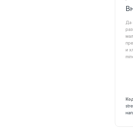
В
Да 
раз
мал
пре
и х
min
Ко
str
на