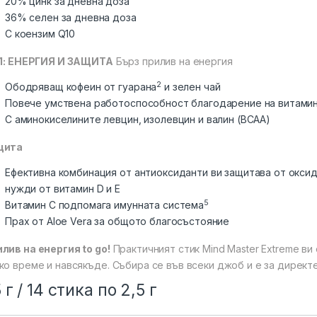
20% цинк за дневна доза
36% селен за дневна доза
С коензим Q10
 1: ЕНЕРГИЯ И ЗАЩИТА
Бърз прилив на енергия
2
Ободряващ кофеин от гуарана
и зелен чай
Повече умствена работоспособност благодарение на витамин 
С аминокиселините левцин, изолевцин и валин (BCAA)
щита
Ефективна комбинация от антиоксиданти ви защитава от окси
нужди от витамин D и E
5
Витамин C подпомага имунната система
Прах от Аloe Vera за общото благосъстояние
лив на енергия to go!
Практичният стик Mind Master Extreme ви
ко време и навсякъде. Събира се във всеки джоб и е за директ
 г / 14 стика по 2,5 г