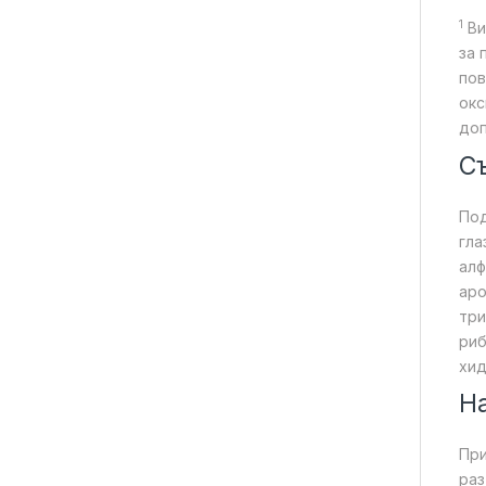
1
Ви
за 
пов
окс
доп
С
Под
гла
алф
аро
три
риб
хид
На
При
раз