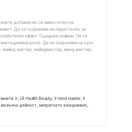
лните добавки не са заместител на
живот. Да се съхранява на недостъпно за
слабителен ефект. Съдържа кофеин. Не се
аната дневна доза). Да се съхранява на сухо
р, майнд мастер, майндмастер, минд мастер,
тикети:
lr
,
LR Health Beauty
,
lr mind master
,
lr
,
мозъчна дейност
,
напрегнато ежедневие
,