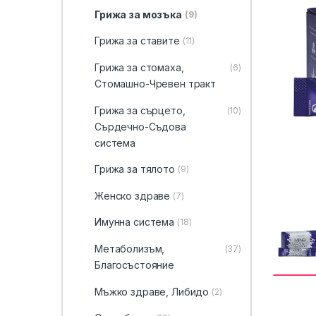
Грижа за мозъка
(9)
Грижа за ставите
(11)
Грижа за стомаха,
(6)
Стомашно-Чревен тракт
Грижа за сърцето,
(10)
Сърдечно-Съдова
система
Грижа за тялото
(9)
Женско здраве
(7)
Имунна система
(18)
Метаболизъм,
(37)
Благосъстояние
Мъжко здраве, Либидо
(2)