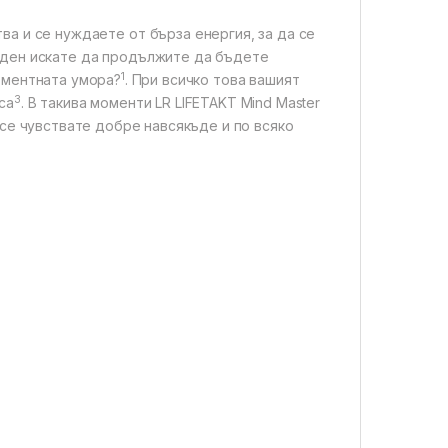
а и се нуждаете от бърза енергия, за да се
 ден искате да продължите да бъдете
1
оментната умора?
. При всичко това вашият
3
са
. В такива моменти LR LIFETAKT Mind Master
се чувствате добре навсякъде и по всяко