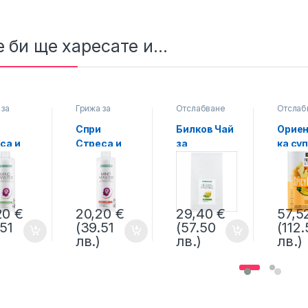
 би ще харесате и...
 за
Грижа за
Отслабване
Отслаб
а
,
Стрес
мозъка
,
Стрес
и
Спри
Билков Чай
Орие
са и
Стреса и
за
ка су
ата с
Напрежени
Отслабван
зелен
 Master
ето с Mind
е Figuactiv
и кър
ula
Master
LIFETAKT LR
Отсл
n
formula Red
е Figu
20
€
20,20
€
29,40
€
57,5
TAKT LR
LIFETAKT LR
Spicy 
.51
(39.51
(57.50
(112
LIFET
лв.)
лв.)
лв.)