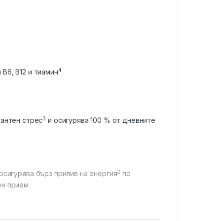
4
B6, B12 и тиамин
3
дантен стрес
и осигурява 100 % от дневните
2
 осигурява бърз прилив на енергия
по
ен прием.