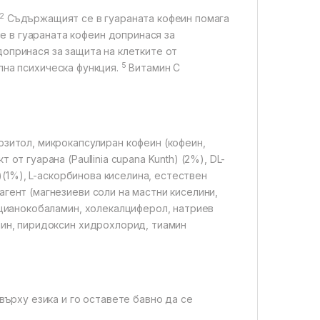
2
Съдържащият се в гуараната кофеин помага
е в гуараната кофеин допринася за
допринася за защита на клетките от
5
лна психическа функция.
Витамин C
озитол, микрокапсулиран кофеин (кофеин,
от гуарана (Paullinia cupana Kunth) (2%), DL-
.))(1%), L-аскорбинова киселина, естествен
агент (магнезиеви соли на мастни киселини,
, цианокобаламин, холекалциферол, натриев
алин, пиридоксин хидрохлорид, тиамин
рху езика и го оставете бавно да се