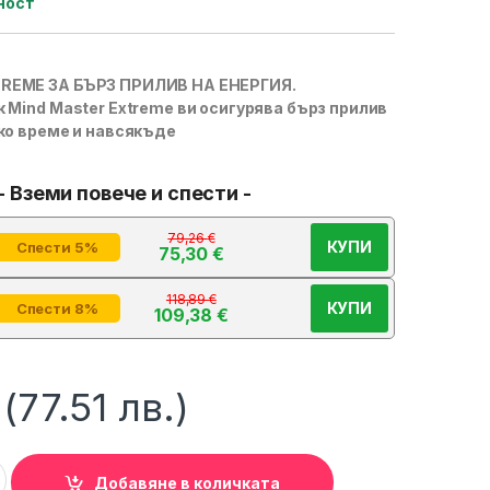
ност
REME ЗА БЪРЗ ПРИЛИВ НА ЕНЕРГИЯ.
 Mind Master Extreme ви осигурява бърз прилив
яко време и навсякъде
- Вземи повече и спести -
79,26
€
КУПИ
Спести 5%
75,30
€
118,89
€
КУПИ
Спести 8%
109,38
€
(77.51 лв.)
ергия с Mind Master Extreme Performance Powder LIFETAKT LR
Добавяне в количката