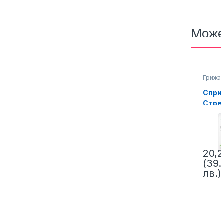
Може
Грижа
мозък
Спр
Стре
Умор
Mind
form
Gree
20,
LIFE
(39
лв.)