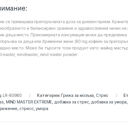
нимание:
не се превишава препоръчаната доза за дневен прием. Храните
нообразното и балансирано хранене и здравословния начин на 
ки деца място. Прекомерната консумация може да предизвика 
поръчва за деца или бременни жени (80 mg кофеин за препоръч
ладно място. Може би търсите този продукт като: майнд мастъ
d master, mindmaster, mind master powder
д:
LR-80980
Категории:
Грижа за мозъка
,
Стрес
Е
ess
,
MIND MASTER EXTREME
,
добавка за стрес
,
добавка за умора
прежение
,
стресс
,
умора