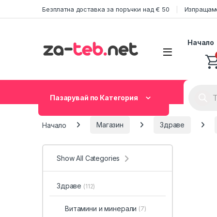
Skip to navigation
Skip to content
Безплатна доставка за поръчки над € 50
Изпращаме
Начало
Product
Пазарувай по Категория
Начало
Магазин
Здраве
Show All Categories
Здраве
(112)
Витамини и минерали
(7)