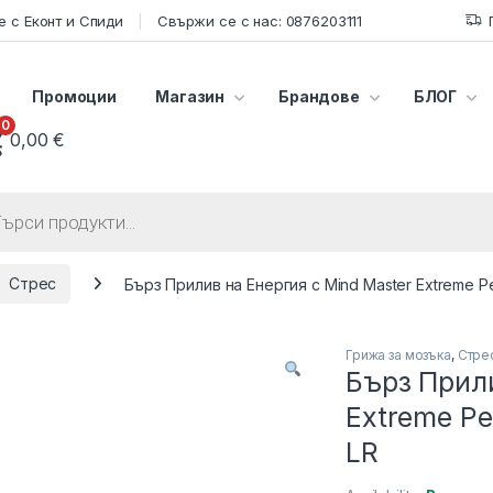
 с Еконт и Спиди
Свържи се с нас: 0876203111
Промоции
Магазин
Брандове
БЛОГ
0
0,00
€
s search
Стрес
Бърз Прилив на Енергия с Mind Master Extreme 
Грижа за мозъка
,
Стре
Бърз Прили
Extreme Pe
LR