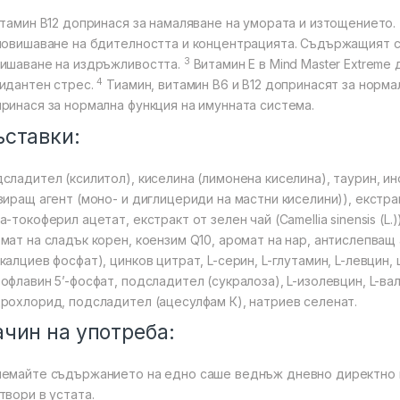
тамин B12 допринася за намаляване на умората и изтощението.
повишаване на бдителността и концентрацията. Съдържащият с
3
ишаване на издръжливостта.
Витамин E в Mind Master Extreme 
4
идантен стрес.
Тиамин, витамин B6 и B12 допринасят за норма
ринася за нормална функция на имунната система.
ъставки:
сладител (ксилитол), киселина (лимонена киселина), таурин, ин
зиращ агент (моно- и диглицериди на мастни киселини)), екстракт 
а-токоферил ацетат, екстракт от зелен чай (Camellia sinensis (L
мат на сладък корен, коензим Q10, аромат на нар, антислепващ 
калциев фосфат), цинков цитрат, L-серин, L-глутамин, L-левцин
офлавин 5’-фосфат, подсладител (сукралоза), L-изолевцин, L-в
рохлорид, подсладител (ацесулфам К), натриев селенат.
чин на употреба:
емайте съдържанието на едно саше веднъж дневно директно въ
твори в устата.