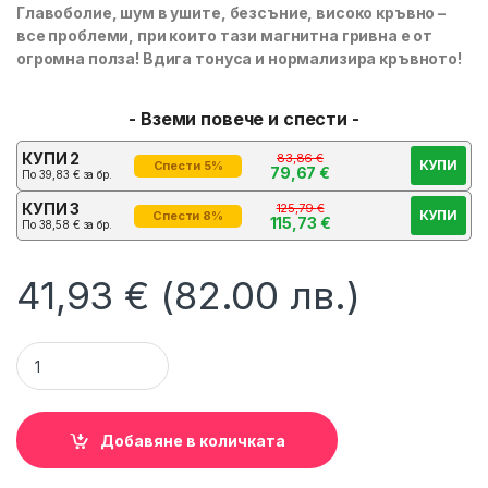
Главоболие, шум в ушите, безсъние, високо кръвно –
все проблеми, при които тази магнитна гривна е от
огромна полза! Вдига тонуса и нормализира кръвното!
- Вземи повече и спести -
КУПИ 2
83,86
€
КУПИ
Спести 5%
79,67
€
По
39,83
€
за бр.
КУПИ 3
125,79
€
КУПИ
Спести 8%
115,73
€
По
38,58
€
за бр.
41,93
€
(82.00 лв.)
Магнитна гривна за високо кръвно, Титаниева, Унисекс Чер
Добавяне в количката