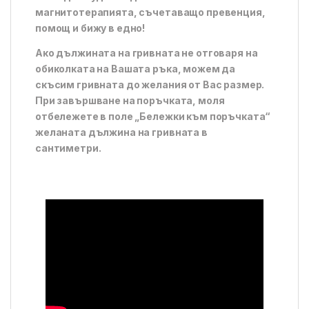
магнитотерапията, съчетаващо превенция,
помощ и бижу в едно!
Ако дължината на гривната не отговаря на
обиколката на Вашата ръка, можем да
скъсим гривната до желания от Вас размер.
При завършване на поръчката, моля
отбележете в поле „Бележки към поръчката“
желаната дължина на гривната в
сантиметри.