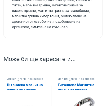
титан
,
магнитна гривна
,
магнитна гривна за
високо кръвно
,
магнитна гривна за главоболие
,
магнитна гривна хипертония
,
облекчаване на
хроничното главоболие
,
подобряване на
организма
,
смъкване на кръвното
Може би ще харесате и...
Магнитни гривни за високо
Магнитни гривни за високо
кръвно
,
Титаниеви магнитни
кръвно
,
Титаниеви магнитни
гривни
гривни
Титаниева магнитна
Титаниева Магнитна
гривна за високо
гривна за високо
кръвно, Унисекс,
кръвно, Унисекс
Сребриста, Код: Т-405
Сребриста, Код: Т-416