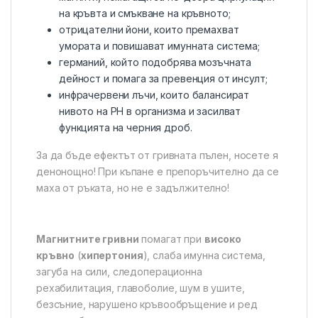
на кръвта и смъкване на кръвното;
отрицателни йони, които премахват
умората и повишават имунната система;
германий, който подобрява мозъчната
дейност и помага за превенция от инсулт;
инфрачервени лъчи, които балансират
нивото на PH в организма и засилват
функцията на черния дроб.
За да бъде ефектът от гривната пълен, носете я
денонощно! При къпане е препоръчително да се
маха от ръката, но не е задължително!
Магнитните гривни
помагат при
високо
кръвно
(
хипертония
), слаба имунна система,
загуба на сили, следоперационна
рехабилитация, главоболие, шум в ушите,
безсъние, нарушено кръвообръщение и ред