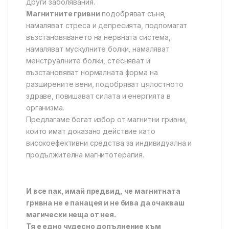
други заболявания.
Магнитните гривни
подобряват съня,
намаляват стреса и депресията, подпомагат
възстановяването на нервната система,
намаляват мускулните болки, намаляват
менструалните болки, стесняват и
възстановяват нормалната форма на
разширените вени, подобряват цялостното
здраве, повишават силата и енергията в
организма.
Предлагаме богат избор от магнитни гривни,
които имат доказано действие като
високоефективни средства за индивидуална и
продължителна магнитотерапия.
И все пак, имай предвид, че магнитната
гривна не е панацея и не бива да очакваш
магически неща от нея.
Тя е едно чудесно допълнение към