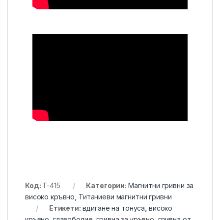
Код:
T-415
Категории:
Магнитни гривни за
високо кръвно
,
Титаниеви магнитни гривни
Етикети:
вдигане на тонуса
,
високо
кръвно
,
главоболие
,
гривна за кръвно
,
гривна от