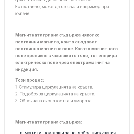
Естествено, може да се сваля например при
къпане.
Магнитната гривна съдържа няколко
постоянни магнита, които създават
постоянно магнитно поле. Когато магнитното
поле проникне в човешкото тяло, то генерира
електрическо поле чрез електромагнитна
индукция.
Този
процес:
1. Стимулира циркулацията на кръвта.
2. Подобрява циркулацията на кръвта.
3. Облекчава сковаността и умората.
Магнитната гривна съдържа:
магнити, помагащи за по-добра циркулация