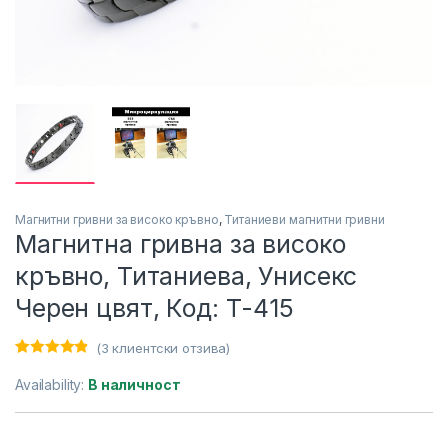
Магнитни гривни за високо кръвно
,
Титаниеви магнитни гривни
Магнитна гривна за високо
кръвно, Титаниева, Унисекс
Черен цвят, Код: Т-415
(
3
клиентски отзива)
Оценен
3
4.67
от 5,
Availability:
В наличност
базирано на
потребител
ски оценки