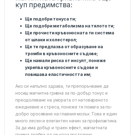
куп предимства:
Ще подобри тонуса ти;
Ще подобри метаболизма на тялото ти;
Ще прочисти кръвоносната ти система
от шлаки и холестерол;
Ще те предпазва от образуване на
тромби в кръвоносните съдове;
Ще намали риска от инсулт, понеже
укрепва кръвоносните съдове и
повишава еластичността им;
Ако си напълно здрава, ти препоръчваме да
носиш магнитна гривна за по-добър тонус и
преодоляване на умората от натовареното
ежедневие и стреса, понеже тя помага за по-
добро оросяване на главния мозък. Това е един
много лесен и елегантен начин за профилактика.
За да има добър и траен ефект, магнитната
гривна трябва да се носи постоянно.