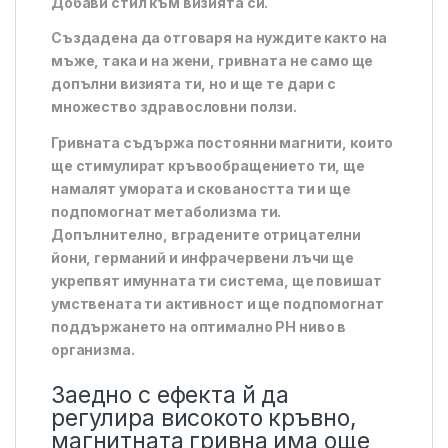
Добави стил към визията си.
Създадена да отговаря на нуждите както на
мъже, така и на жени, гривната не само ще
допълни визията ти, но и ще те дари с
множество здравословни ползи.
Гривната съдържа постоянни магнити, които
ще стимулират кръвообращението ти, ще
намалят умората и сковаността ти и ще
подпомогнат метаболизма ти.
Допълнително, вградените отрицателни
йони, германий и инфрачервени лъчи ще
укрепвят имунната ти система, ще повишат
умствената ти активност и ще подпомогнат
поддържането на оптимално PH ниво в
организма.
Заедно с ефекта й да
регулира високото кръвно,
магнитната гривна има още