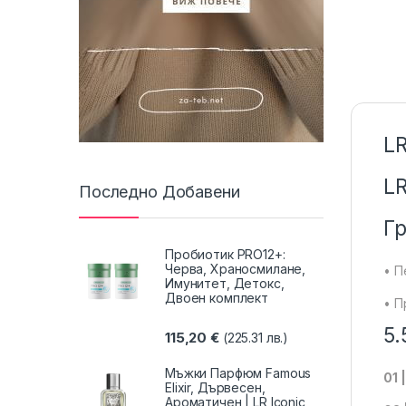
LR
LR
Последно Добавени
Гр
Пробиотик PRO12+:
Черва, Храносмилане,
• П
Имунитет, Детокс,
Двоен комплект
• П
5.
115,20
€
(225.31 лв.)
Мъжки Парфюм Famous
01 
Elixir, Дървесен,
Ароматичен | LR Iconic