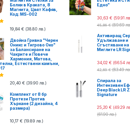
Магнитни Стелки за
Естетика и Сти
Болки в Краката, 8
Едно"
Магнита, Цвят Кафяв,
Код: MS-002
30,63
€
(59.91 лв
(89.69 лв
45,86
€
с
19,84
€
(38.80 лв.)
Активиращ Сер
Двойна Гривна "Черен
Удължаване и
Оникс и Тигрово Око"
Сгъстяване на
за Балансиране на
Миглите LR Sig
Чакрите и Повече
Хармония, Матова,
34,02
€
(66.54 лв
телна, Естествени камъни,
017
(83.49 лв
42,69
€
Спирала за
с
20,40
€
(39.90 лв.)
Интензивен Еф
Deep Black LR Z
Комплект от 8 бр
Signature
Протези Против
Хъркане (2 дизайна, 4
25,20
€
(49.29 лв
размера)
(61.90 лв.)
10,17
€
(19.89 лв.)