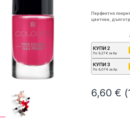
Перфектно покрит
цветове, дългот
КУПИ 2
По
6,27
€
за бр.
КУПИ 3
По
6,07
€
за бр.
6,60
€
(