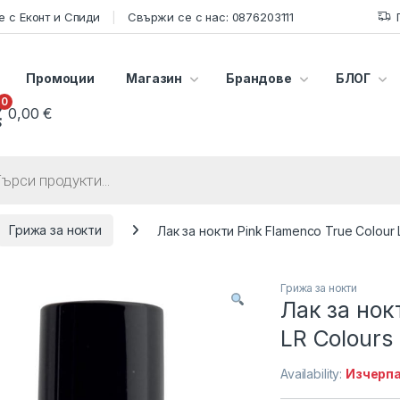
 с Еконт и Спиди
Свържи се с нас: 0876203111
Промоции
Магазин
Брандове
БЛОГ
0
0,00
€
s search
Грижа за нокти
Лак за нокти Pink Flamenco True Colour 
Грижа за нокти
Лак за нок
LR Colours
Availability:
Изчерп