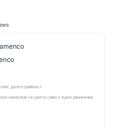
iews
Flamenco
menco
тове, дълготрайност
изно нанасяне на цвета само с едно движение