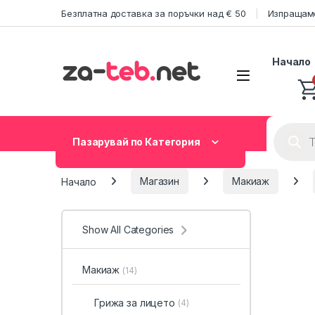
Skip to navigation
Skip to content
Безплатна доставка за поръчки над € 50
Изпращаме
Начало
Product
Пазарувай по Категория
Начало
Магазин
Макиаж
Show All Categories
Макиаж
(14)
Грижа за лицето
(4)