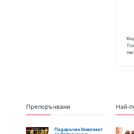
Ко
Tru
лак
Препоръчвани
Най-п
Подаръчен Комплект