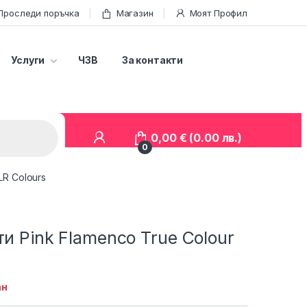
Проследи поръчка
Магазин
Моят Профил
Услуги
ЧЗВ
За контакти
0,00
€
(0.00 лв.)
0
LR Colours
ти Pink Flamenco True Colour
ан