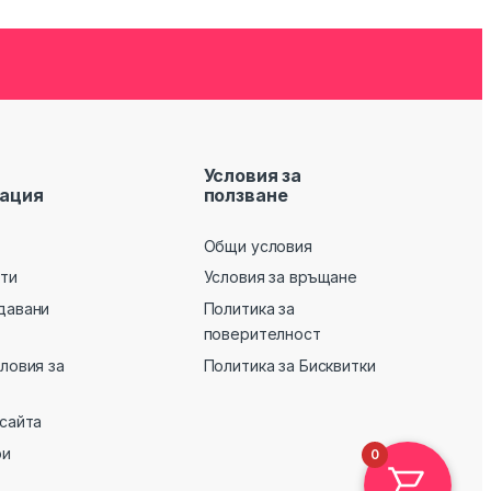
Условия за
ация
ползване
Общи условия
кти
Условия за връщане
давани
Политика за
поверителност
словия за
Политика за Бисквитки
 сайта
ри
0