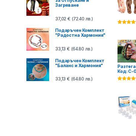
за Отпускане и
Загряване
37,02
€
(72.40 лв.)
Оценено 
Подаръчен Комплект
4.87
от 5
"Радостна Хармония"
33,13
€
(64.80 лв.)
Подаръчен Комплект
"Баланс и Хармония"
Разтега
Код: C-
33,13
€
(64.80 лв.)
Оценено 
4.75
от 5