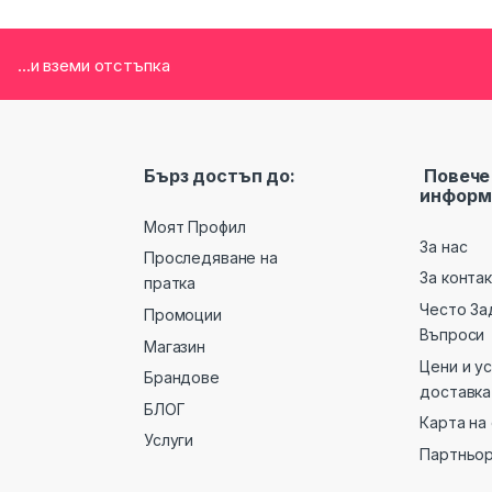
...и вземи отстъпка
Бърз достъп до:
Повече
информ
Моят Профил
За нас
Проследяване на
За конта
пратка
Често За
Промоции
Въпроси
Магазин
Цени и у
Брандове
доставка
БЛОГ
Карта на
Услуги
Партньо