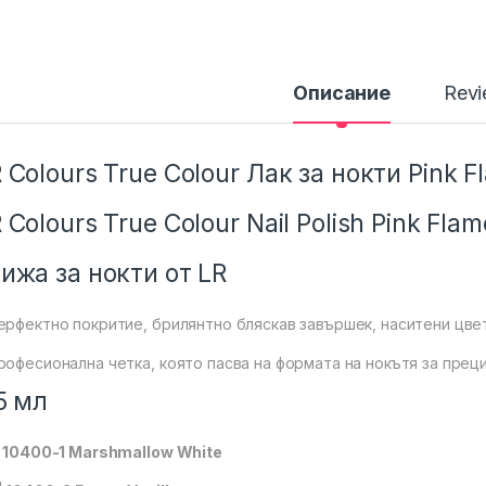
Описание
Rev
 Colours True Colour Лак за нокти Pink 
 Colours True Colour Nail Polish Pink Fla
ижа за нокти от LR
ерфектно покритие, брилянтно бляскав завършек, наситени цве
рофесионална четка, която пасва на формата на нокътя за прец
5 мл
| 10400-1 Marshmallow White