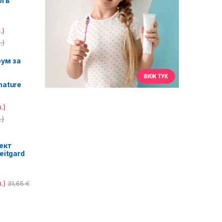
л в
.)
.)
ум за
nature
.)
.)
ект
eitgard
.)
31,65
€