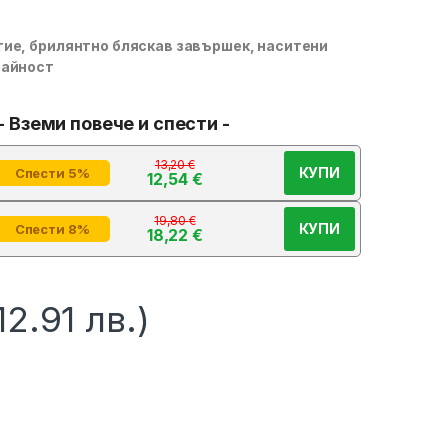
ие, брилянтно бляскав завършек, наситени
райност
- Вземи повече и спести -
13,20
€
КУПИ
Спести 5%
12,54
€
19,80
€
КУПИ
Спести 8%
18,22
€
12.91 лв.)