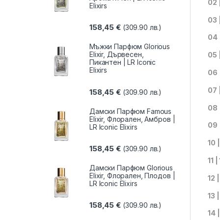
02 
Elixirs
03 
158,45
€
(309.90 лв.)
04 
Мъжки Парфюм Glorious
Elixir, Дървесен,
05 
Пикантен | LR Iconic
Elixirs
06 
07 
158,45
€
(309.90 лв.)
08 
Дамски Парфюм Famous
Elixir, Флорален, Амбров |
09 
LR Iconic Elixirs
10 
158,45
€
(309.90 лв.)
11 
Дамски Парфюм Glorious
Elixir, Флорален, Плодов |
12 
LR Iconic Elixirs
13 
158,45
€
(309.90 лв.)
14 