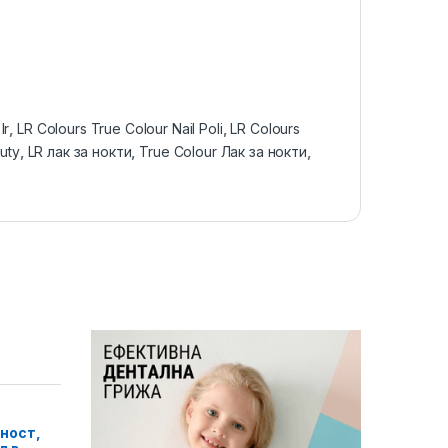
:
lr
,
LR Colours True Colour Nail Poli
,
LR Colours
uty
,
LR лак за нокти
,
True Colour Лак за нокти
,
ност,