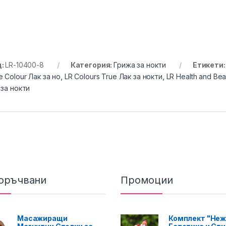
д:
LR-10400-8
Категория:
Грижа за нокти
Етикети
e Colour Лак за но
,
LR Colours True Лак за нокти
,
LR Health and Bea
 за нокти
оръчвани
Промоции
Масажиращи
Комплект "Неж