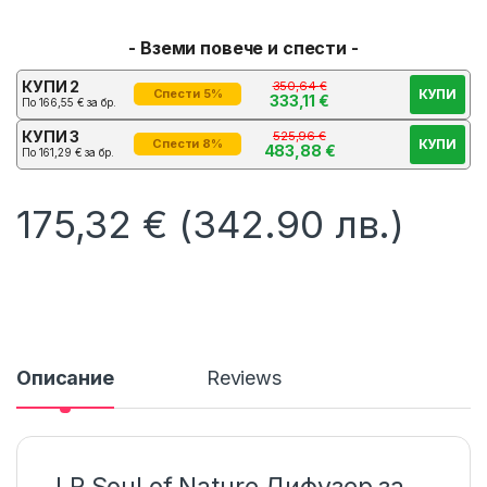
- Вземи повече и спести -
КУПИ 2
350,64
€
КУПИ
Спести 5%
333,11
€
По
166,55
€
за бр.
КУПИ 3
525,96
€
КУПИ
Спести 8%
483,88
€
По
161,29
€
за бр.
175,32
€
(342.90 лв.)
Описание
Reviews
LR Soul of Nature Дифузер за