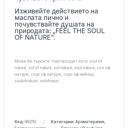
Изживейте действието на
маслата лично и
почувствайте душата на
природата: „FEEL THE SOUL
OF NATURE“.
Може би търсите този продукт като: soul of
nature, sol of nature, sol nature, soul nature, сол оф
натуре, соул оф натуре, соул оф нейчър,
soulofnature, solofnatur
Код:
96210
Категории:
Ароматерапия
,