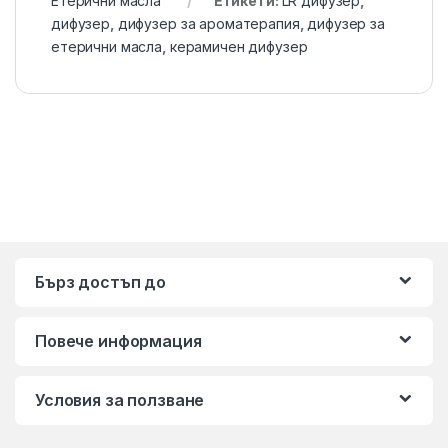
Етерични масла
Етикети:
LR дифузер
,
дифузер
,
дифузер за ароматерапия
,
дифузер за
етерични масла
,
керамичен дифузер
Бърз достъп до
Повече информация
Условия за ползване