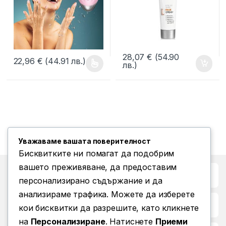
28,07
€
(54.90
22,96
€
(44.91 лв.)
лв.)
This product has multiple variants. The options may be chosen o
Уважаваме вашата поверителност
Бисквитките ни помагат да подобрим
вашето преживяване, да предоставим
Бърз достъп до
персонализирано съдържание и да
анализираме трафика. Можете да изберете
Повече информация
кои бисквитки да разрешите, като кликнете
на
Персонализиране
. Натиснете
Приеми