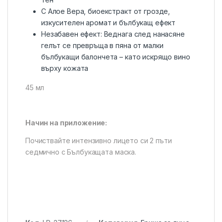
С Алое Вера, биоекстракт от грозде,
изкусителен аромат и бълбукащ ефект
Незабавен ефект: Веднага след нанасяне
гелът се превръща в пяна от малки
бълбукащи балончета – като искрящо вино
върху кожата
45 мл
Начин на приложение:
Почиствайте интензивно лицето си 2 пъти
седмично с Бълбукащата маска.