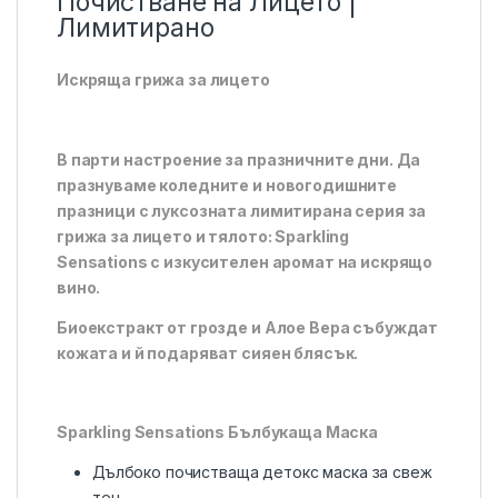
Почистване на Лицето |
Лимитирано
Искряща грижа за лицето
В парти настроение за празничните дни. Да
празнуваме коледните и новогодишните
празници с луксозната лимитирана серия за
грижа за лицето и тялото: Sparkling
Sensations с изкусителен аромат на искрящо
вино.
Биоекстракт от грозде и Алое Вера събуждат
кожата и й подаряват сияен блясък.
Sparkling Sensations Бълбукаща Маска
Дълбоко почистваща детокс маска за свеж
тен