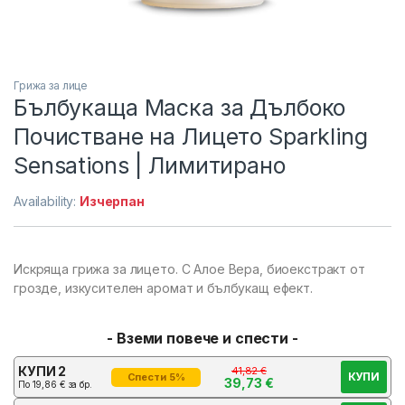
Грижа за лице
Бълбукаща Маска за Дълбоко
Почистване на Лицето Sparkling
Sensations | Лимитирано
Availability:
Изчерпан
Искряща грижа за лицето. С Алое Вера, биоекстракт от
грозде, изкусителен аромат и бълбукащ ефект.
- Вземи повече и спести -
КУПИ 2
41,82
€
КУПИ
Спести 5%
39,73
€
По
19,86
€
за бр.