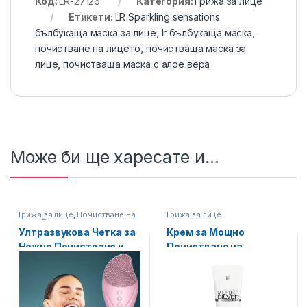
Код:
LR-27126
Категория:
Грижа за лице
Етикети:
LR Sparkling sensations
бълбукаща маска за лице
,
lr бълбукаща маска
,
почистване на лицето
,
почистваща маска за
лице
,
почистваща маска с алое вера
Може би ще харесате и...
Грижа за лице
,
Почистване на
Грижа за лице
лице
,
Промоции март
Ултразвукова Четка за
Крем за Мощно
Нежно Почистване и
Почистване на
Масаж на Лицето със
Проблемна Кожа на
Загряващ ефект, Код: L-
Лицето MICROSILVER
006
PLUS LR