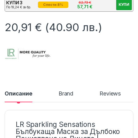
КУПИ 3
62,73
€
КУПИ
Спести 8%
57,71
€
По
19,24
€
за бр.
20,91
€
(40.90 лв.)
Описание
Brand
Reviews
LR Sparkling Sensations
Бълбукаща Маска за Дълбоко