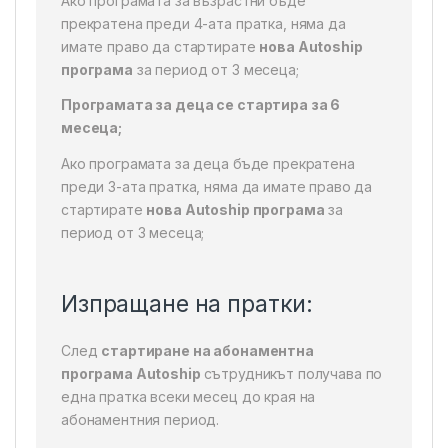
Ако програмата за възрастни бъде
прекратена преди 4-ата пратка, няма да
имате право да стартирате
нова Autoship
програма
за период от 3 месеца;
Програмата за деца се стартира за 6
месеца;
Ако програмата за деца бъде прекратена
преди 3-ата пратка, няма да имате право да
стартирате
нова Autoship програма
за
период от 3 месеца;
Изпращане на пратки:
След
стартиране на абонаментна
програма Autoship
сътрудникът получава по
една пратка всеки месец до края на
абонаментния период.