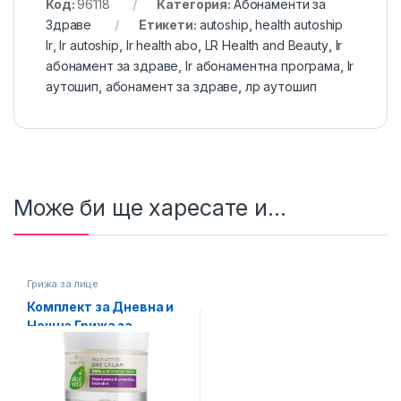
Код:
96118
Категория:
Абонаменти за
Здраве
Етикети:
autoship
,
health autoship
lr
,
lr autoship
,
lr health abo
,
LR Health and Beauty
,
lr
абонамент за здраве
,
lr абонаментна програма
,
lr
аутошип
,
абонамент за здраве
,
лр аутошип
Може би ще харесате и...
Грижа за лице
Комплект за Дневна и
Нощна Грижа за
Лицето, LR Aloe Vera