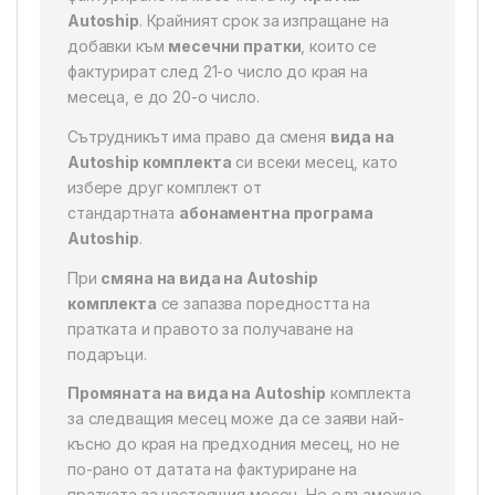
Autoship
. Крайният срок за изпращане на
добавки към
месечни пратки
, които се
фактурират след 21-о число до края на
месеца, е до 20-о число.
Сътрудникът има право да сменя
вида на
Autoship комплекта
си всеки месец, като
избере друг комплект от
стандартната
абонаментна програма
Autoship
.
При
смяна на вида на Autoship
комплекта
се запазва поредността на
пратката и правото за получаване на
подаръци.
Промяната на вида на Autoship
комплекта
за следващия месец може да се заяви най-
късно до края на предходния месец, но не
по-рано от датата на фактуриране на
пратката за настоящия месец. Не е възможно