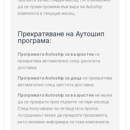
да се прави промяна във вида на Autoship
комплекта в текущия месец.
Прекратяване на Аутошип
програма:
Програмата Autoship за възрастни
се
прекратява автоматично след десетата
доставка.
Програмата Autoship за деца
се прекратява
автоматично след шестата доставка.
Програмата Autoship за възрастни
не може
да се прекрати през първите четири месеца.
След получаване на четвъртата пратка
сътрудникът може да прекрати програмата,
като писмено информира за това компанията.