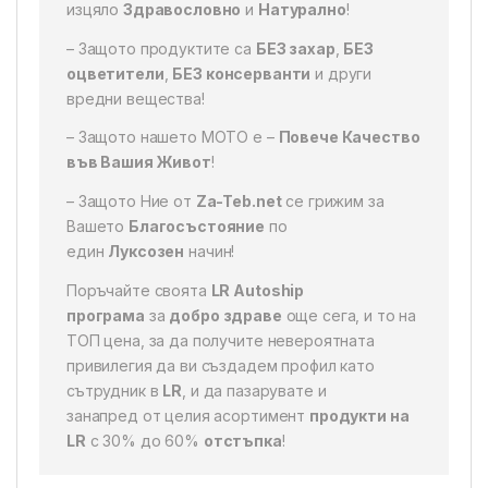
изцяло
Здравословно
и
Натурално
!
– Защото продуктите са
БЕЗ захар
,
БЕЗ
оцветители
,
БЕЗ консерванти
и други
вредни вещества!
– Защото нашето МОТО е –
Повече Качество
във Вашия Живот
!
– Защото Ние от
Za-Teb.net
се грижим за
Вашето
Благосъстояние
по
един
Луксозен
начин!
Поръчайте своята
LR Autoship
програма
за
добро здраве
още сега, и то на
ТОП цена, за да получите невероятната
привилегия да ви създадем профил като
сътрудник в
LR
, и да пазарувате и
занапред от целия асортимент
продукти на
LR
с 30% до 60%
отстъпка
!