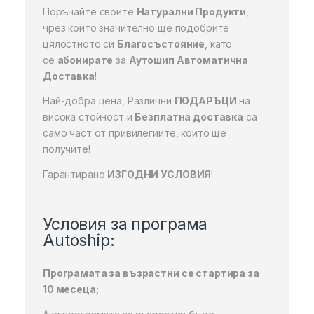
Поръчайте своите
Натурални Продукти
,
чрез които значително ще подобрите
цялостното си
Благосъстояние
, като
се
абонирате
за
Аутошип Автоматична
Доставка
!
Най-добра цена, Различни
ПОДАРЪЦИ
на
висока стойност и
Безплатна доставка
са
само част от привилегиите, които ще
получите!
Гарантирано
ИЗГОДНИ УСЛОВИЯ
!
Условия за програма
Autoship:
Програмата за възрастни се стартира за
10 месеца;