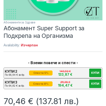
Абонаменти за Здраве
Абонамент Super Support за
Подкрепа на Организма
Availability:
Изчерпан
- Вземи повече и спести -
КУПИ 2
140,92
€
КУПИ
Спести 5%
133,87
€
По
66,94
€
за бр.
КУПИ 3
211,38
€
КУПИ
Спести 8%
194,47
€
По
64,82
€
за бр.
70,46
€
(137.81 лв.)