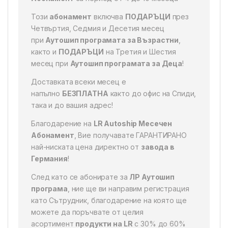
Този
абонамент
включва
ПОДАРЪЦИ
през
Четвъртия, Седмия и Десетия месец
при
Аутошип програмата за Възрастни
,
както и
ПОДАРЪЦИ
на Третия и Шестия
месец при
Аутошип програмата за Деца
!
Доставката всеки месец е
напълно
БЕЗПЛАТНА
както до офис на Спиди,
така и до вашия адрес!
Благодарение на
LR Autoship Месечен
Абонамент
, Вие получавате ГАРАНТИРАНО
най-ниската цена директно от
завода в
Германия
!
След като се абонирате за
ЛР Аутошип
програма
, ние ще ви направим регистрация
като Сътрудник, благодарение на която ще
можете да поръчвате от целия
асортимент
продукти на LR
с 30% до 60%