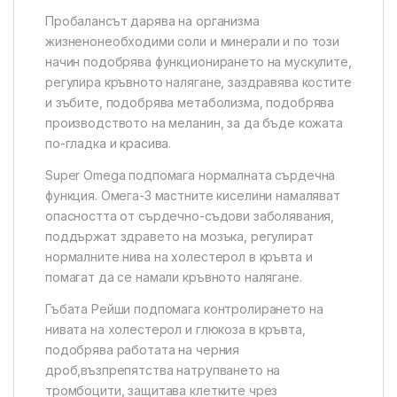
Пробалансът дарява на организма
жизненонеобходими соли и минерали и по този
начин подобрява функционирането на мускулите,
регулира кръвното налягане, заздравява костите
и зъбите, подобрява метаболизма, подобрява
производството на меланин, за да бъде кожата
по-гладка и красива.
Super Omega подпомага нормалната сърдечна
функция. Омега-3 мастните киселини намаляват
опасността от сърдечно-съдови заболявания,
поддържат здравето на мозъка, регулират
нормалните нива на холестерол в кръвта и
помагат да се намали кръвното налягане.
Гъбата Рейши подпомага контролирането на
нивата на холестерол и глюкоза в кръвта,
подобрява работата на черния
дроб,възпрепятства натрупването на
тромбоцити, защитава клетките чрез