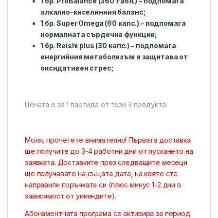
1 бр. ProBalance (360 табл.) – подпомага
алкално-киселинния баланс;
1 бр. Super Omega (60 капс.) – подпомага
нормалната сърдечна функция;
1 бр. Reishi plus (30 капс.) – подпомага
енергийния метаболизъм и защитава от
оксидативен стрес;
Цената е за 1 партида от тези 3 продукта!
Моля, прочетете внимателно! Първата доставка
ще получите до 3-4 работни дни от пускането на
заявката. Доставките през следващите месеци
ще получавате на същата дата, на която сте
направили поръчката си (плюс минус 1-2 дни в
зависимост от уикендите).
Абонаментната програма се активира за период