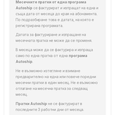
Месечните пратки от една програма
Autoship
се фактурират и изпращат на една и
съща дата от месеца до края на абонамента.
По подразбиране това е датата, на която е
регистрирана програмата.
Датата за фактуриране и изпращане на
месечната пратка не може да се променя.
В месеца може да се фактурира и изпраща
само по една пратка от една
програма
Autoship
.
Не е възможно изтегляне и взимане
предварително на една или повече поредни
месечни пратки в един месец. Не е възможно
отлагане на месечна пратка за следващ
месец.
Пратки Autoship
не се фактурират в
последните 3 работни дни от месеца.