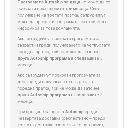
Програмата Autoship за деца
не може да се
прекрати през първите три месеца. След
получаване на третата пратка, сътрудникът
може да прекрати програмата, като писмено
информира за това компанията.
Ако сътрудникът прекрати програмата за
възрастни преди получаването на четвъртата
поредна пратка, той не може да започне
друга
Autoship програма
в следващите 3
месеца.
Ако сътрудникът прекрати програмата за
деца преди получаването на третата
поредна пратка, той не може да започне
друга
Autoship програма
в следващите 3
месеца.
При връщане на пратка
Autoship
преди
четвъртата доставка (респективно – преди
третата доставка при детските програми),