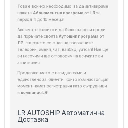
Това е всичко необходимо, за да активираме
вашата
Абонаментна програма от LR
за
период 4 до 10 месеца!
Ако имате каквито и да било въпроси преди
да поръчате своята
Аутошип програма от
ЛР
, свържете се с нас на посочените
телефони, имейл, чат, вайбър, уатсап! Ние ще
ви насочим и ще отговорим на всичките ви
запитвания!
Предложението е валидно само и
единствено за клиенти, които към настоящия
момент нямат регистрация като сътрудници
в
компания LR
!
LR AUTOSHIP Автоматична
Доставка