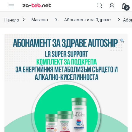
Skip to navigation
Skip to content
0
Начало
Магазин
Абонаменти за Здраве
Або