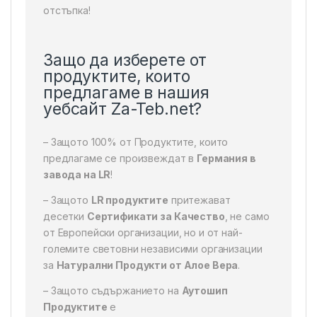
отстъпка!
Защо да изберете от
продуктите, които
предлагаме в нашия
уебсайт Za-Teb.net?
– Защото 100% от Продуктите, които
предлагаме се произвеждат в
Германия в
завода на LR
!
– Защото
LR продуктите
притежават
десетки
Сертификати за Качество
, не само
от Европейски организации, но и от най-
големите световни независими организации
за
Натурални Продукти от Алое Вера
.
– Защото съдържанието на
Аутошип
Продуктите
е