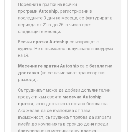
Поредните пратки на всички
програми
Autoship
, регистрирани в
последните 3 дни на месеца, се фактурират в
периода от 21-о до 26-о число през
следващите месеци.
Всички
пратки Autoship
се изпращат с
куриер. Не е възможно получаване в шоурума
на LR.
Месечните пратки Autoship
са с
безплатна
доставка
(не се начисляват транспортни
разходи).
Сътрудникът може да добави допълнителни
продукти към своята
месечна Autoship
пратка
, като доставката остава безплатна.
Ако желае да се възползва от тази
възможност, сътрудникът трябва да изпрати
имейл до компанията в срок до деня преди
фактуриране на месечната му
пратка